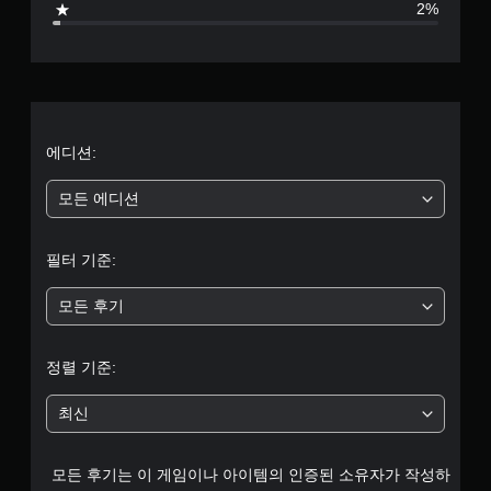
2%
로
부
터
5
에디션:
개
모든 에디션
별
필터 기준:
중
모든 후기
평
균
정렬 기준:
4
최신
.
모든 후기는 이 게임이나 아이템의 인증된 소유자가 작성하
7