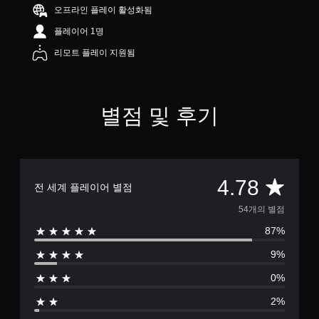
7
오프라인 플레이 활성화됨
8
플레이어 1명
개
별
리모트 플레이 지원됨
별점 및 후기
총
4.78
전 세계 플레이어 별점
5
54개의 별점
87%
4
9%
별
0%
점
2%
으