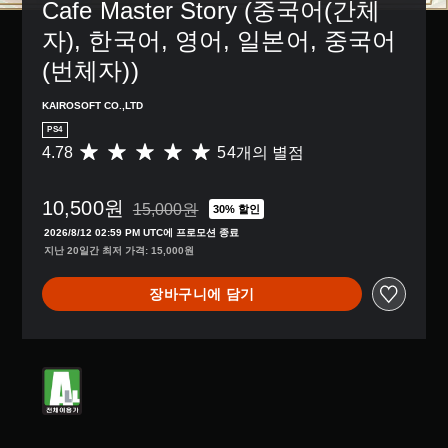
Cafe Master Story (중국어(간체
자), 한국어, 영어, 일본어, 중국어
(번체자))
KAIROSOFT CO.,LTD
PS4
4.78
54개의 별점
총
5
4
10,500원
별
15,000원
30% 할인
15,000원의 원래 가격에서 할인됨
점
2026/8/12 02:59 PM UTC에 프로모션 종료
으
지난 20일간 최저 가격: 15,000원
로
부
장바구니에 담기
터
5
개
별
중
평
균
4
.