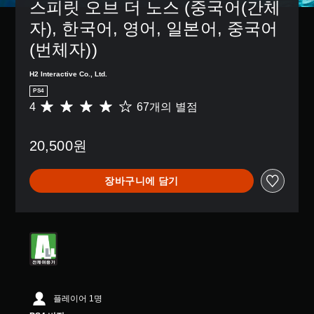
스피릿 오브 더 노스 (중국어(간체
자), 한국어, 영어, 일본어, 중국어
(번체자))
H2 Interactive Co., Ltd.
PS4
4
67개의 별점
총
6
7
20,500원
별
점
으
장바구니에 담기
로
부
터
5
개
별
중
평
균
4
플레이어 1명
개