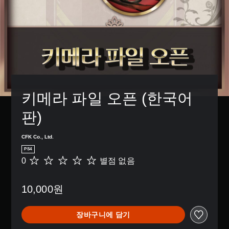
키메라 파일 오픈 (한국어
판)
CFK Co., Ltd.
PS4
0
별점 없음
별
점
없
10,000원
음
장바구니에 담기