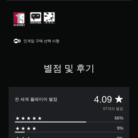
5
개
별
중
평
균
4
인게임 구매 선택 사항
.
0
9
개
별점 및 후기
별
총
4.09
전 세계 플레이어 별점
6
67개의 별점
66%
7
9%
별