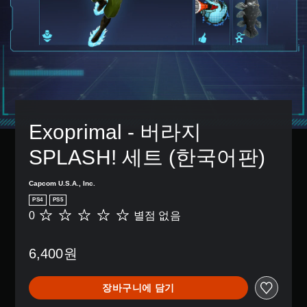
Exoprimal - 버라지 
SPLASH! 세트 (한국어판)
Capcom U.S.A., Inc.
PS4
PS5
0
별점 없음
별
점
없
6,400원
음
장바구니에 담기