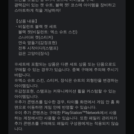
광택감이 있는 캣 슈트, 블랙 캣! 코스메 아이템을 장비하고
스마트하게 적을 겨냥하자!
【상품 내용】
・비질런트 블랙 캣 세트
블랙 캣(비질런트: 엑소 슈트 스킨)
스나이퍼 캣(스티커)
연속 옆돌기(감정표현)
전투 시작이다!(스탬프)
검은 고양이(장식)
※세트에 포함되는 상품은 다른 세트 상품 또는 단품으로도
구매할 수 있는 경우가 있습니다. 중복 구매에 주의해 주시기
바랍니다.
※엑소 슈트 스킨, 스티커, 장식은 슈트의 외형만을 변경하는
아이템입니다.
※감정표현, 스탬프는 커뮤니케이션 휠을 커스텀할 수 있는
아이템입니다.
※추가 콘텐츠를 입수한 경우, 타이틀 화면에서 게임 안 홈 화
면으로 이동하면 게임 안에 반영할 수 있습니다.
※이 추가 콘텐츠는 구매한 PlayStation™Network에서 사용
하는 계정에서만 사용할 수 있습니다. 또한 패밀리 관리자가
추가 콘텐츠를 구매해도 패밀리 구성원에게는 적용되지 않습
니다.