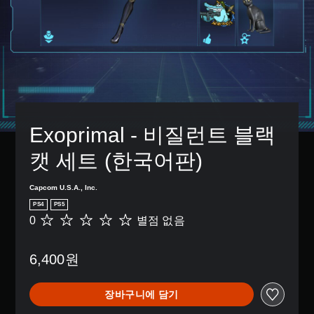
Exoprimal - 비질런트 블랙 
캣 세트 (한국어판)
Capcom U.S.A., Inc.
PS4
PS5
0
별점 없음
별
점
없
6,400원
음
장바구니에 담기