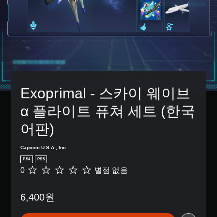
Exoprimal - 스카이 웨이브 
α 플라이트 퓨쳐 세트 (한국
어판)
Capcom U.S.A., Inc.
PS4
PS5
0
별점 없음
별
점
없
6,400원
음