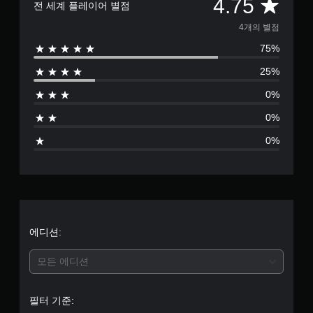
총
4.75
전 세계 플레이어 별점
4
4개의 별점
75%
별
25%
점
0%
으
0%
로
0%
부
터
5
개
에디션:
별
모든 에디션
중
필터 기준: