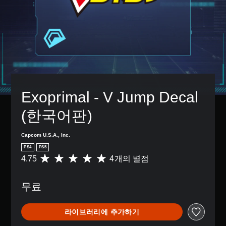
Exoprimal - V Jump Decal 
(한국어판)
Capcom U.S.A., Inc.
PS4
PS5
4.75
4개의 별점
총
4
별
무료
점
으
로
라이브러리에 추가하기
부
터