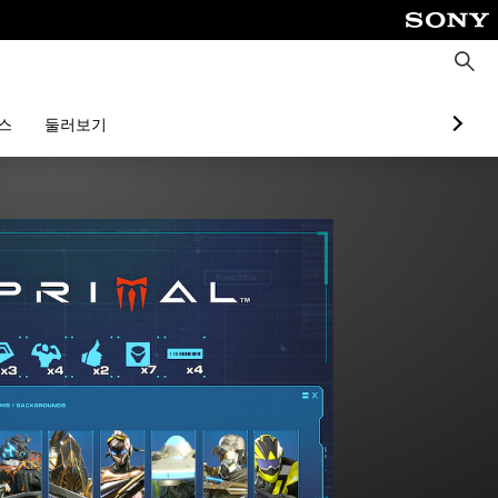
검
색
스
둘러보기