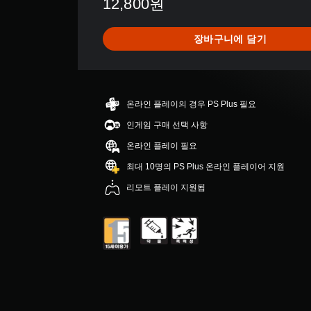
12,800원
점
으
로
장바구니에 담기
부
터
5
개
별
온라인 플레이의 경우 PS Plus 필요
중
평
인게임 구매 선택 사항
균
온라인 플레이 필요
5
개
최대 10명의 PS Plus 온라인 플레이어 지원
별
리모트 플레이 지원됨