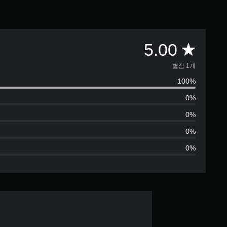
총
5.00
1
별점 1개
100%
별
0%
점
0%
으
0%
0%
로
부
터
5