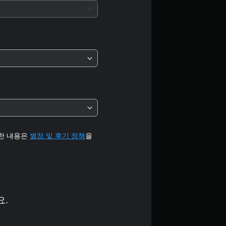
개
별
중
평
균
1
개
세한 내용은
별점 및 후기 정책
을
별
요.