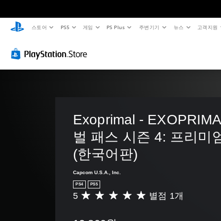
스토어
PS5
게임
PS Plus
주변기기
뉴스
고객지원
Exoprimal - EXOPRI
벌 패스 시즌 4: 프리미
(한국어판)
Capcom U.S.A., Inc.
PS4
PS5
5
별점 1개
총
1
별