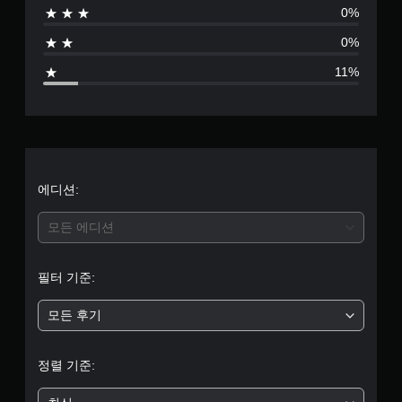
0%
점
0%
으
11%
로
부
터
5
에디션:
개
모든 에디션
별
필터 기준:
중
모든 후기
평
균
정렬 기준:
4