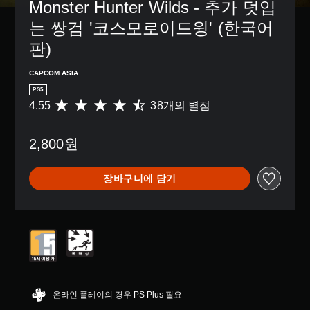
Monster Hunter Wilds - 추가 덧입
는 쌍검 '코스모로이드윙' (한국어
판)
CAPCOM ASIA
PS5
4.55
38개의 별점
총
3
8
2,800원
별
점
으
장바구니에 담기
로
부
터
5
개
별
중
평
균
4
온라인 플레이의 경우 PS Plus 필요
.