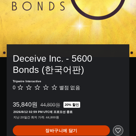
Deceive Inc. - 5600 
Bonds (한국어판)
Tripwire Interactive
0
별점 없음
별
점
없
35,840원
음
44,800원
20% 할인
44,800원의 원래 가격에서 할인됨
2026/8/12 02:59 PM UTC에 프로모션 종료
지난 20일간 최저 가격: 44,800원
장바구니에 담기