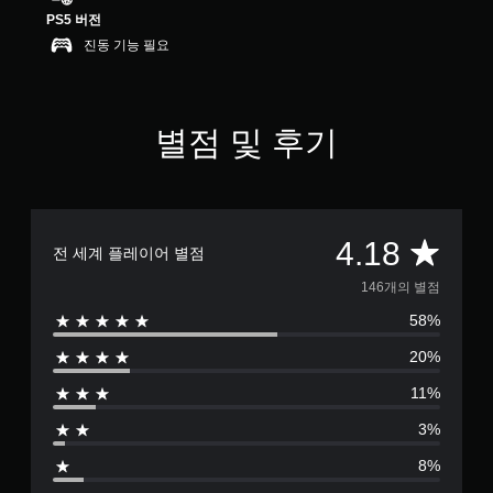
1
PS5 버전
8
진동 기능 필요
개
별
별점 및 후기
총
4.18
전 세계 플레이어 별점
1
146개의 별점
58%
4
20%
6
11%
별
3%
점
8%