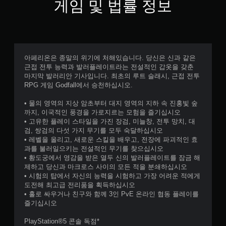
게임 및 법률 정보
아페리온은 종말의 위기에 처해있습니다. 당신은 신과 같은
근접 전투 능력과 발러플레이트라는 전설적인 갑옷을 갖춘
마지막 발러리안 기사입니다. 최초의 루트 슬래시, 근접 전투
RPG 게임 Godfall에서 승천하십시오.
• 물의 영역의 지상 암초부터 대지 영역의 지하 속 진홍빛 숲
까지, 이국적인 풍경을 가로지르는 모험을 즐기십시오
• 고유한 플레이 스타일을 가진 장검, 미늘창, 전투 망치, 대
검, 쌍검의 다섯 가지 무기를 모두 숙달하십시오
• 레벨을 올리고, 새로운 스킬을 배우고, 전장에 파괴적인 효
과를 불러일으키는 전설적인 무기를 찾으십시오
• 황도궁에서 영감을 받은 열두 신의 발러플레이트를 잠금 해
제하고 당신과 마크로스 사이의 모든 적을 분쇄하십시오
• 시험의 탑에서 자신의 능력을 시험하고 가장 어려운 적에게
도전해 최고급 전리품을 획득하십시오
• 홀로 싸우거나 친구와 함께 3인 PvE 온라인 협동 플레이를
즐기십시오
PlayStation®5 콘솔 독점*