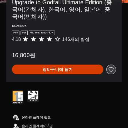
Upgrade to Godfall Ultimate Edition (중
국어(간체자), 한국어, 영어, 일본어, 중
국어(번체자))
GEARBOX
PS4
PS5
ULTIMATE EDITION
4.18
146개의 별점
총
1
4
16,800원
6
별
점
장바구니에 담기
으
로
부
터
5
개
별
중
평
균
온라인 플레이 필요
4
온라인 플레이어 3명
.