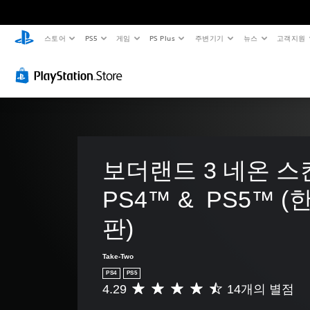
스토어
PS5
게임
PS Plus
주변기기
뉴스
고객지원
보더랜드 3 네온 스킨
PS4™ &  PS5™ 
판)
Take-Two
PS4
PS5
4.29
14개의 별점
총
1