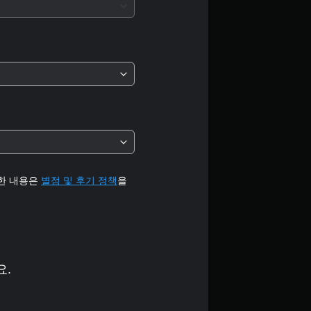
5
개
별
중
평
균
4
세한 내용은
별점 및 후기 정책
을
.
2
9
요.
개