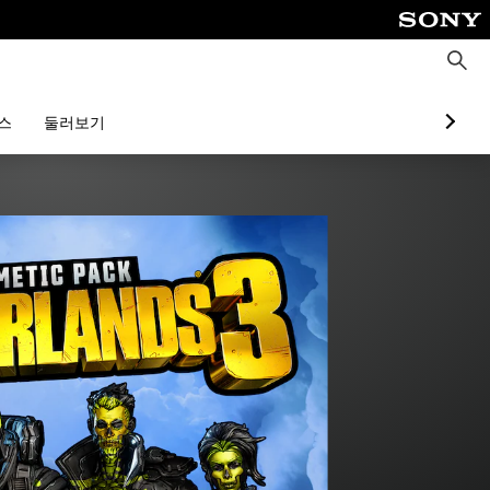
검
색
스
둘러보기