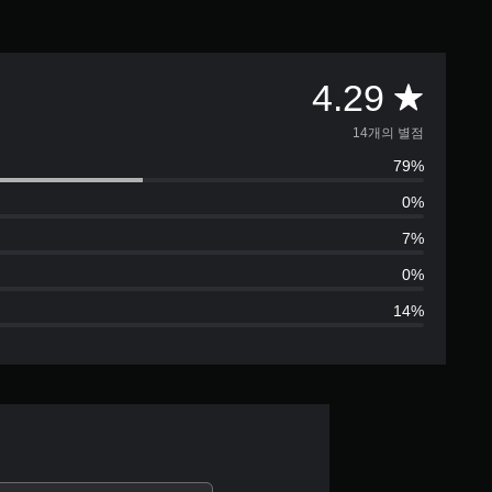
총
4.29
1
14개의 별점
79%
4
0%
별
7%
점
0%
14%
으
로
부
터