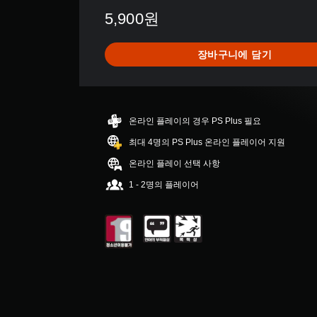
4
5,900원
별
점
으
장바구니에 담기
로
부
터
5
개
온라인 플레이의 경우 PS Plus 필요
별
중
최대 4명의 PS Plus 온라인 플레이어 지원
평
온라인 플레이 선택 사항
균
4
1 - 2명의 플레이어
.
2
9
개
별