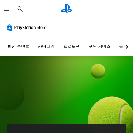
검
색
최신 콘텐츠
카테고리
프로모션
구독 서비스
둘러보