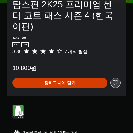
탑스핀 2K25 프리미엄 센
터 코트 패스 시즌 4 (한국
어판)
Take-Two
PS4
PS5
3.86
7개의 별점
총
7
별
10,800원
점
으
로
장바구니에 담기
부
터
5
개
별
중
평
균
3
.
온라인 플레이의 경우 PS Plus 필요