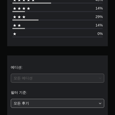
별
14%
점
29%
으
14%
로
0%
부
터
5
개
에디션:
별
모든 에디션
중
필터 기준:
평
모든 후기
균