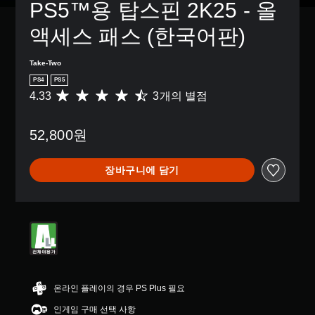
PS5™용 탑스핀 2K25 - 올 
액세스 패스 (한국어판)
Take-Two
PS4
PS5
4.33
3개의 별점
총
3
별
52,800원
점
으
로
장바구니에 담기
부
터
5
개
별
중
평
균
4
.
온라인 플레이의 경우 PS Plus 필요
3
인게임 구매 선택 사항
3