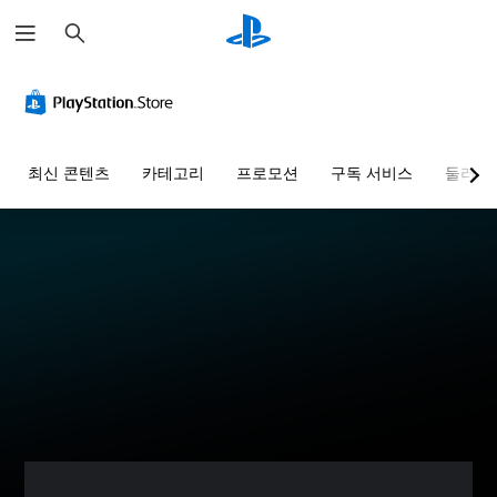
검
색
최신 콘텐츠
카테고리
프로모션
구독 서비스
둘러보