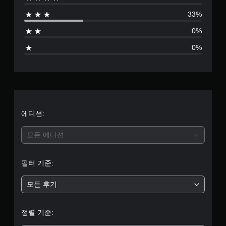
점
33%
으
0%
로
0%
부
터
5
개
에디션:
별
모든 에디션
중
필터 기준:
평
모든 후기
균
4
정렬 기준: