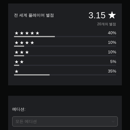
총
3.15
전 세계 플레이어 별점
2
20개의 별점
40%
0
10%
별
10%
점
5%
으
35%
로
부
터
5
에디션:
개
모든 에디션