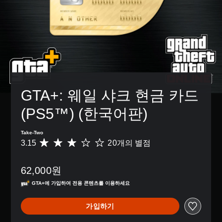
GTA+: 웨일 샤크 현금 카드
(PS5™) (한국어판)
Take-Two
3.15
20개의 별점
총
2
0
62,000원
별
점
GTA+에 가입하여 전용 콘텐츠를 이용하세요
으
로
가입하기
부
터