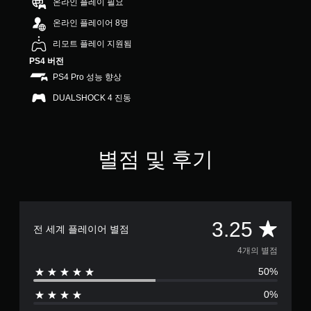
온라인 플레이 필요
5
개
온라인 플레이어 8명
별
리모트 플레이 지원됨
PS4 버전
PS4 Pro 성능 향상
DUALSHOCK 4 진동
별점 및 후기
총
3.25
전 세계 플레이어 별점
4
4개의 별점
50%
별
0%
점