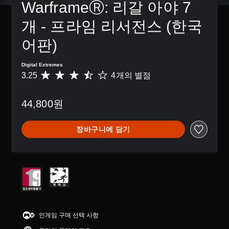
WarframeⓇ: 리갈 아야 7
개 - 프라임 리서전스 (한국
어판)
Digital Extremes
3.25
4개의 별점
총
4
별
44,800원
점
으
로
장바구니에 담기
부
터
5
개
별
중
평
균
3
.
인게임 구매 선택 사항
2