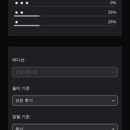
0%
으
25%
로
25%
부
터
5
개
에디션:
별
모든 에디션
중
필터 기준:
평
모든 후기
균
3
정렬 기준:
.
최신