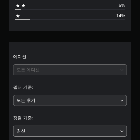
점
5%
으
14%
로
부
터
5
에디션:
개
모든 에디션
별
필터 기준:
중
모든 후기
평
균
정렬 기준:
4
최신
.