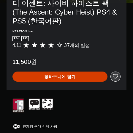
디 어센트: 사이버 하이스트 팩 
(The Ascent: Cyber Heist) PS4 & 
PS5 (한국어판)
KRAFTON, Inc.
PS4
PS5
4.11
37개의 별점
총
3
7
11,500원
별
점
으
장바구니에 담기
로
부
터
5
개
별
중
평
균
4
인게임 구매 선택 사항
.