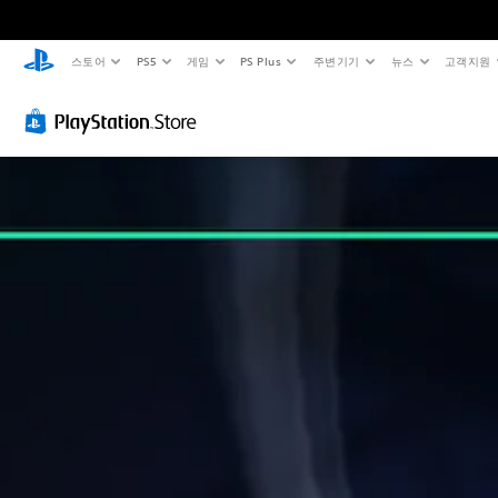
스토어
PS5
게임
PS Plus
주변기기
뉴스
고객지원
음
자
컨
조
량
막
트
정
컨
없
롤
가
트
이
러
능
롤
플
리
한
레
매
난
개
이
핑
이
별
적
가
(
도
으
능
고
(
로
급
기
게
오
)
본
임
디
에
)
게
오
음
임
음
사
성
컨
량
전
대
트
을
설
화
롤
낮
정
가
을
추
된
포
완
고
난
함
전
음
이