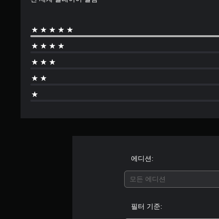
를
지
탐
막
색
으
할
로
수
플
있
레
습
이
니
한
다
부
.
분
부
터
모
이
션
어
컨
서
트
게
롤
임
에디션:
을
없
진
이
모든 에디션
행
플
할
레
수
필터 기준:
이
있