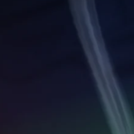
되
히
소
도
지
사
거
옵
않
용
할
션
기
자
수
을
때
지
있
선
문
정
습
택
에
할
니
하
자
수
다
여
막
있
.
전
없
습
반
이
니
적
플
다
인
레
.
게
이
임
할
의
버
수
도
튼
있
전
습
빠
수
니
르
준
다
게
을
.
낮
누
출
르
수
지