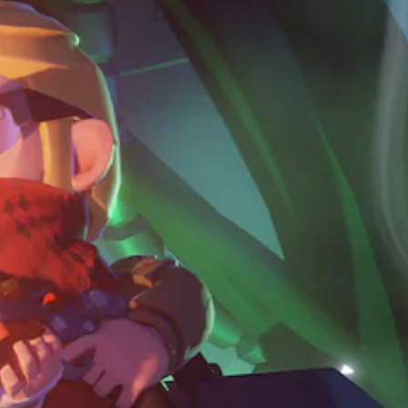
을
빠
검
르
토
게
할
또
수
는
있
제
습
한
니
시
다
간
.
내
에
버
게
튼
임
을
일
누
시
르
지
정
않
지
아
게
도
임
됩
플
니
레
다
이
.