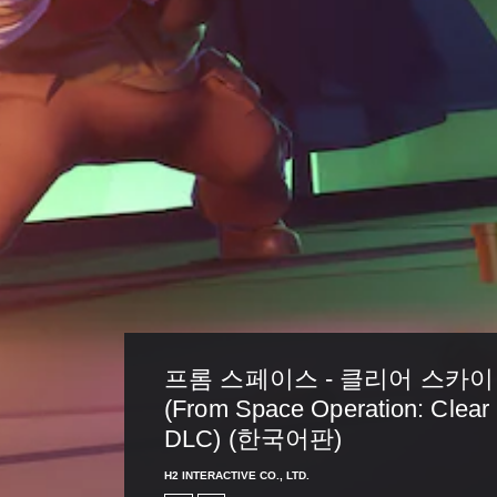
또
는
동
영
시
상
시
에
청
누
중
르
에
지
언
않
제
고
든
지
플
게
레
임
이
을
가
일
능
시
정
동
프롬 스페이스 - 클리어 스카이 
지
시
(From Space Operation: Clear 
할
에
수
DLC) (한국어판)
여
있
러
습
H2 INTERACTIVE CO., LTD.
버
니