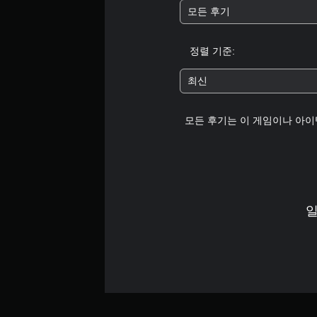
가
도
모든 후기
능
록
저
게
장
임
정렬 기준:
지
을
점
플
최신
을
레
직
이
접
할
모든 후기는 이 게임이나 아이
만
때
들
모
수
션
있
컨
습
트
니
롤
다
일
을
.
사
용
하
지
않
아
도