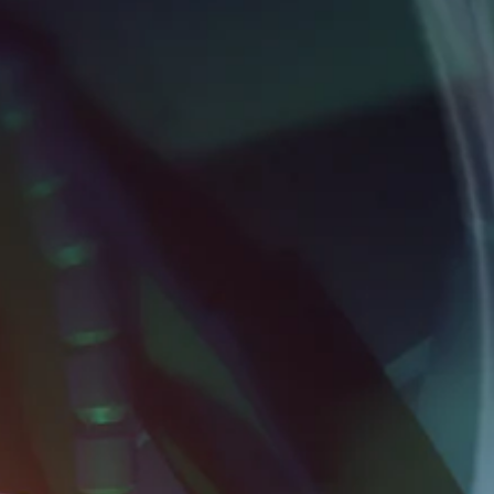
있
않
습
고
니
플
다
.
레
이
가
컨
능
트
롤
게
리
임
을
마
플
인
레
더
이
언
하
제
고
든
메
지
뉴
게
를
임
탐
컨
색
트
할
롤
때