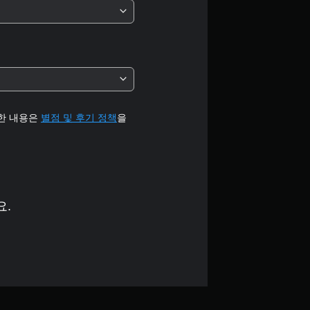
중
평
균
5
개
세한 내용은
별점 및 후기 정책
을
별
요.