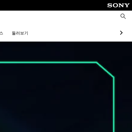
검
색
스
둘러보기