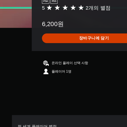
튼
PS4
PS5
다
을
5
2개의 별점
총
(
누
2
오
르
별
프
거
6,200원
점
라
나
으
인
길
로
플
장바구니에 담기
게
부
레
누
터
이
르
5
에
지
개
서
않
별
온라인 플레이 선택 사항
만
고
중
가
도
플레이어 1명
평
능
게
균
)
임
5
.
을
개
플
별
레
수
이
동
하
저
고
장
메
뉴
마
전 세계 플레이어 별점