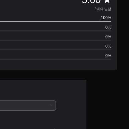
2
2개의 별점
100%
별
0%
점
0%
으
0%
0%
로
부
터
5
개
별