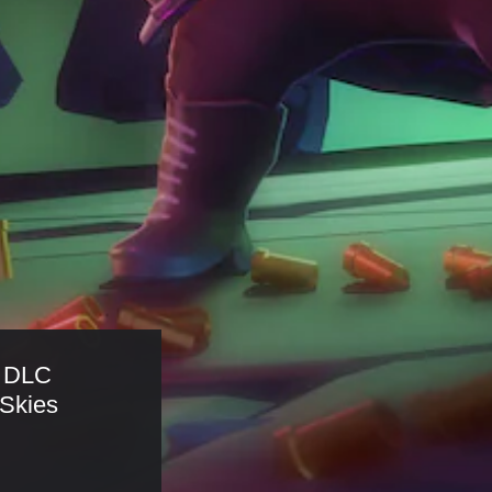
DLC 
Skies 