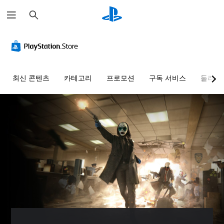
검
색
색
음
자
컨
조
빠
대
량
막
트
정
른
체
컨
(
롤
가
대
트
기
러
능
화
게
롤
본
리
한
임
다
최신 콘텐츠
카테고리
프로모션
구독 서비스
둘러보
)
매
난
을
른
개
플
핑
이
플
별
게
레
(
도
레
적
임
이
이
으
기
(
에
할
어
로
주
본
기
때
와
오
요
)
본
색
미
디
스
)
사
을
리
오
토
전
인
사
설
음
리
설
식
전
정
량
및
정
하
설
된
을
캐
된
지
정
단
낮
릭
레
못
된
어
추
터
이
해
난
,
고
와
아
도
이
문
음
관
웃
지
도
구
소
련
옵
장
옵
또