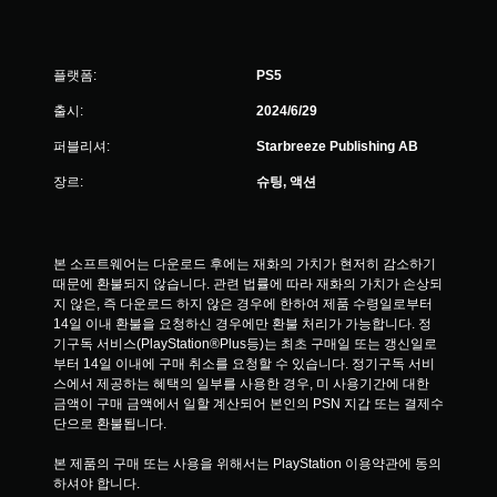
햅
틱
피
드
플랫폼:
PS5
백
을
출시:
2024/6/29
켜
지
퍼블리셔:
Starbreeze Publishing AB
않
장르:
슈팅, 액션
고
도
게
임
을
본 소프트웨어는 다운로드 후에는 재화의 가치가 현저히 감소하기 
플
때문에 환불되지 않습니다. 관련 법률에 따라 재화의 가치가 손상되
레
지 않은, 즉 다운로드 하지 않은 경우에 한하여 제품 수령일로부터 
이
14일 이내 환불을 요청하신 경우에만 환불 처리가 가능합니다. 정
할
기구독 서비스(PlayStation®Plus등)는 최초 구매일 또는 갱신일로
수
부터 14일 이내에 구매 취소를 요청할 수 있습니다. 정기구독 서비
있
스에서 제공하는 혜택의 일부를 사용한 경우, 미 사용기간에 대한 
습
금액이 구매 금액에서 일할 계산되어 본인의 PSN 지갑 또는 결제수
니
단으로 환불됩니다.
다
.
본 제품의 구매 또는 사용을 위해서는 PlayStation 이용약관에 동의
하셔야 합니다.