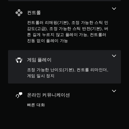
누
르
컨트롤
지
않
컨트롤러 리매핑(기본), 조정 가능한 스틱 민
고
감도(고급), 조정 가능한 스틱 반전(기본), 버
도
튼 길게 누르지 않고 플레이 가능, 컨트롤러
게
임
진동 없이 플레이 가능
을
플
레
게임 플레이
이
하
조정 가능한 난이도(기본), 컨트롤 리마인더,
고
게임 일시 정지
메
뉴
를
탐
온라인 커뮤니케이션
색
할
빠른 대화
수
있
습
니
다