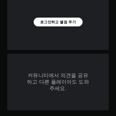
반
레
전
이
(
에
기
서
본
만
로그인하고 별점 주기
)
가
능
스
)
틱
.
을
반
전
시
킬
수
있
커뮤니티에서 의견을 공유
는
일
하고 다른 플레이어도 도와
부
주세요.
옵
션
이
제
공
됩