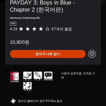
거
된
PAYDAY 3: Boys in Blue - 
션
이
션
는
할
자
으
없
을
Chapter 2 (한국어판)
아
수
막
로
거
선
이
있
만
컨
나
택
콘
습
포
Starbreeze Publishing AB
트
,
하
을
니
함
PS5
롤
중
여
주
다
됩
4.19
47개의 별점
을
총
요
전
고
.
니
변
4
한
반
받
다
경
7
색
적
으
.
10,800원
하
별
을
인
면
거
점
더
게
서
나
으
쉽
임
더
장바구니에 담기
,
로
게
의
욱
일
부
구
도
편
부
터
분
전
리
컨
5
할
수
하
트
개
수
준
게
사용자 상호작용, 인게임 구
롤
별
있
을
커
매
재
중
도
낮
뮤
배
평
록
출
니
치
균
변
수
케
옵
4
경
있
이
션
.
할
습
션
온라인 플레이의 경우 PS Plus 필요
을
1
수
니
할
이
9
있
다