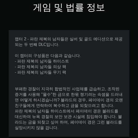
.
게임 및 법률 정보
컨
트
롤
러
챕터 2 - 파란 제복의 남자들은 실버 및 골드 에디션으로 제공
진
되는 두 번째 DLC입니다.
동
없
이 챕터의 구성품은 다음과 같습니다.
- 파란 제복의 남자들 하이스트
이
- 파란 제복의 남자들 의상 팩
플
- 파란 제복의 남자들 무기 팩
레
이
가
부패한 경찰이 지극히 합법적인 사업체를 급습하고, 조작된
능
증거를 사용해 "몰수"한 금으로 한몫 챙기려는 속셈을 드러내
면 어떻게 하시겠습니까? 블라드의 경우, 페이데이 갱의 오랜
컨
친구들에게 연락하여 복수하고 금을 되찾으려고 합니다.
트
파란 제복의 남자들 하이스트에서 페이데이 갱은 블라드를
롤
대신하여 뉴욕 경찰의 보안 보관 시설에 침입해야 합니다. 블
러
라드는 금을 되찾고 싶어 하며, 페이데이 갱은 그런 블라드를
진
실망시키지 않을 겁니다.
동
/