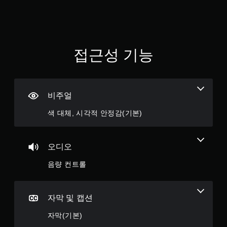
니
다
.
버
접근성 기능
튼
길
게
누
르
비주얼
지
색 대체, 시각적 안정감(기본)
않
고
플
레
오디오
이
음량 컨트롤
가
능
버
튼
자막 및 캡션
을
길
자막(기본)
게