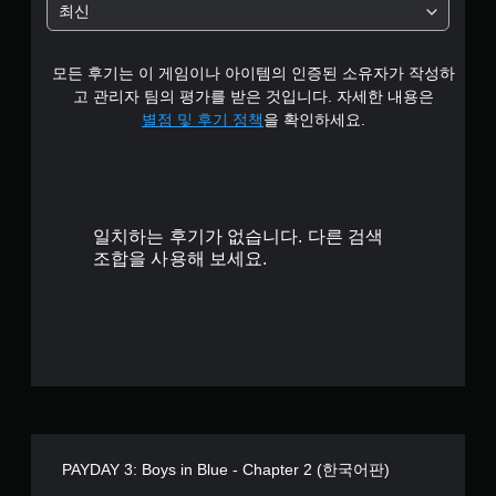
4
과
중
최신
작
를
에
의
.
비
언
민
활
제
감
모든 후기는 이 게임이나 아이템의 인증된 소유자가 작성하
1
성
든
도
고 관리자 팀의 평가를 받은 것입니다. 자세한 내용은
화
지
를
9
별점 및 후기 정책
을 확인하세요.
할
게
조
수
임
정
개
있
을
할
습
일
수
별
니
시
있
다
정
습
일치하는 후기가 없습니다. 다른 검색
.
지
니
조합을 사용해 보세요.
할
다
수
.
있
습
조
니
정
다
가
(
능
오
프
한
라
스
인
PAYDAY 3: Boys in Blue - Chapter 2 (한국어판)
틱
플