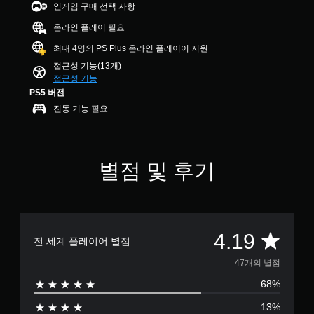
수
인게임 구매 선택 사항
용
개
습
.
있
할
별
니
습
온라인 플레이 필요
수
다
니
컨
최대 4명의 PS Plus 온라인 플레이어 지원
있
.
다
트
습
.
접근성 기능(13개)
롤
니
접근성 기능
시
다
리
PS5 버전
각
.
마
진동 기능 필요
적
인
안
더
조
정
정
언
감
가
제
별점 및 후기
(
든
능
기
지
한
본
게
스
)
임
틱
컨
게
민
총
4.19
트
임
전 세계 플레이어 별점
감
롤
플
도
4
을
47개의 별점
레
(
검
이
68%
7
고
토
또
할
급
는
13%
수