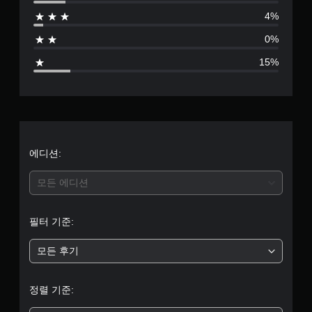
별
)
영
있
상
4%
게
습
점
시
임
니
0%
청
에
다
으
중
서
.
15%
에
사
로
시
용
각
게
하
부
적
는
임
으
각
일
터
로
아
시
불
날
정
편
5
에디션:
로
지
할
그
수
개
게
스
모든 에디션
있
임
틱
는
별
플
에
카
레
대
필터 기준:
메
중
이
해
라
또
수
모든 후기
움
는
평
평
직
영
및
임
상
균
수
정렬 기준:
및
시
직
효
청
동