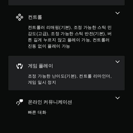
누
르
지
컨트롤
않
고
컨트롤러 리매핑(기본), 조정 가능한 스틱 민
도
감도(고급), 조정 가능한 스틱 반전(기본), 버
게
튼 길게 누르지 않고 플레이 가능, 컨트롤러
임
진동 없이 플레이 가능
을
플
레
이
게임 플레이
하
고
조정 가능한 난이도(기본), 컨트롤 리마인더,
메
게임 일시 정지
뉴
를
탐
색
온라인 커뮤니케이션
할
수
빠른 대화
있
습
니
다