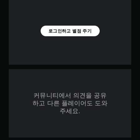
반
레
전
이
(
에
기
서
본
만
로그인하고 별점 주기
)
가
능
스
)
틱
.
을
반
전
시
킬
수
있
는
커뮤니티에서 의견을 공유
일
부
하고 다른 플레이어도 도와
옵
주세요.
션
이
제
공
됩