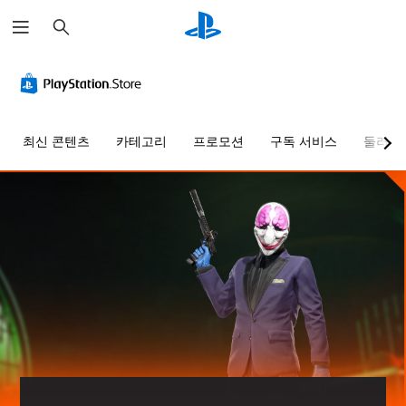
검
색
색
음
자
컨
조
빠
대
량
막
트
정
른
체
컨
(
롤
가
대
트
기
러
능
화
게
롤
본
리
한
임
다
최신 콘텐츠
카테고리
프로모션
구독 서비스
둘러보
)
매
난
을
른
개
플
핑
이
플
별
게
레
(
도
레
적
임
이
이
으
기
(
에
할
어
로
주
본
기
때
와
오
요
)
본
색
미
디
스
)
사
을
리
오
토
전
인
사
설
음
리
설
식
전
정
량
및
정
하
설
된
을
캐
된
지
정
단
낮
릭
레
못
된
어
추
터
이
해
난
,
고
와
아
도
이
문
음
관
웃
지
도
구
소
련
옵
장
옵
또