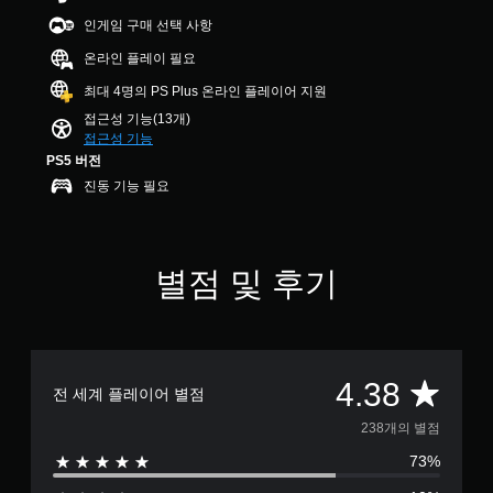
수
3
용
습
.
있
인게임 구매 선택 사항
8
할
니
습
개
수
온라인 플레이 필요
다
니
컨
별
있
.
다
최대 4명의 PS Plus 온라인 플레이어 지원
트
습
.
롤
니
접근성 기능(13개)
시
다
리
접근성 기능
각
.
마
PS5 버전
적
인
진동 기능 필요
안
더
조
정
정
언
감
가
제
(
든
능
별점 및 후기
기
지
한
본
게
스
)
임
틱
컨
게
민
트
임
총
감
4.38
롤
전 세계 플레이어 별점
플
도
을
레
2
(
238개의 별점
검
이
고
토
또
73%
3
할
급
는
수