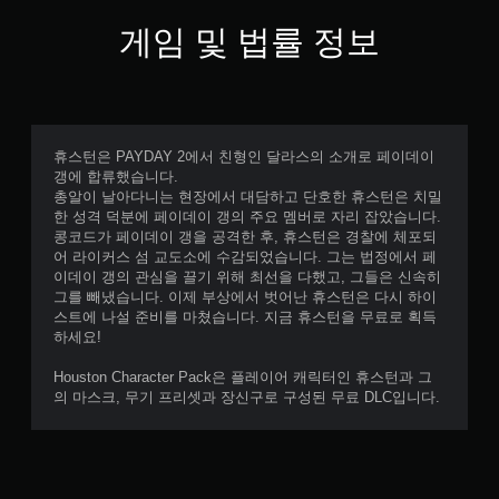
.
게임 및 법률 정보
컨
트
롤
러
진
휴스턴은 PAYDAY 2에서 친형인 달라스의 소개로 페이데이
갱에 합류했습니다.
동
총알이 날아다니는 현장에서 대담하고 단호한 휴스턴은 치밀
없
한 성격 덕분에 페이데이 갱의 주요 멤버로 자리 잡았습니다.
이
콩코드가 페이데이 갱을 공격한 후, 휴스턴은 경찰에 체포되
플
어 라이커스 섬 교도소에 수감되었습니다. 그는 법정에서 페
레
이데이 갱의 관심을 끌기 위해 최선을 다했고, 그들은 신속히
이
그를 빼냈습니다. 이제 부상에서 벗어난 휴스턴은 다시 하이
가
스트에 나설 준비를 마쳤습니다. 지금 휴스턴을 무료로 획득
능
하세요!
컨
Houston Character Pack은 플레이어 캐릭터인 휴스턴과 그
트
의 마스크, 무기 프리셋과 장신구로 구성된 무료 DLC입니다.
롤
러
진
동
/