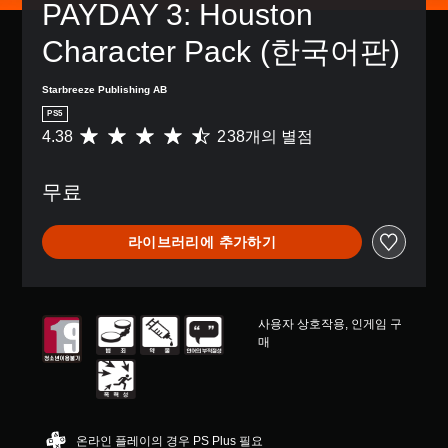
거
된
PAYDAY 3: Houston 
션
이
션
는
할
자
으
없
을
아
수
막
Character Pack (한국어판)
로
거
선
이
있
만
컨
나
택
콘
습
포
트
,
하
을
Starbreeze Publishing AB
니
함
롤
중
여
주
다
됩
PS5
을
요
전
고
.
니
4.38
238개의 별점
총
변
한
반
받
다
2
경
색
적
으
.
3
하
을
인
면
무료
8
거
더
게
서
별
나
쉽
임
더
점
,
게
의
욱
라이브러리에 추가하기
으
일
구
도
편
로
부
분
전
리
부
컨
할
수
하
터
트
수
준
게
5
롤
있
을
커
사용자 상호작용, 인게임 구
개
재
도
낮
뮤
매
별
배
록
출
니
중
치
변
수
케
평
옵
경
있
이
균
션
할
습
션
4
을
수
니
할
온라인 플레이의 경우 PS Plus 필요
.
이
있
다