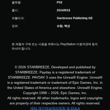
햅
플랫폼:
PS5
틱
피
출시:
2024/9/16
드
퍼블리셔:
Starbreeze Publishing AB
백
을
장르:
슈팅, 액션
켜
지
않
고
본 제품의 구매 또는 사용을 위해서는 PlayStation 이용약관에 동의
도
하셔야 합니다.
게
임
을
플
© 2026 STARBREEZE. Developed and published by
레
이
STARBREEZE. Payday is a registered trademark of
할
STARBREEZE. PAYDAY 3 uses the Unreal® Engine. Unreal®
수
is a registered trademark or trademark of Epic Games, Inc. in
있
the United States of America and elsewhere. Unreal® Engine,
습
Copyright 1998 – 2026, Epic Games, Inc.
니
All rights reserved. All other trademarks, logos and copyrights
다
.
are property of their respective owners. All rights reserved.
게임 개인정보처리방침 및 EULA