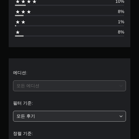
)
영
10%
8
있
상
게
습
8%
시
임
별
니
청
에
다
1%
중
서
점
.
에
사
8%
시
용
으
각
게
하
적
는
임
로
으
각
일
로
아
시
부
불
날
정
편
로
지
터
에디션:
할
그
수
게
스
5
있
모든 에디션
임
틱
는
플
에
개
카
레
대
메
이
필터 기준:
해
별
라
또
수
움
는
평
모든 후기
직
중
영
및
임
상
수
및
평
시
직
정렬 기준:
효
청
동