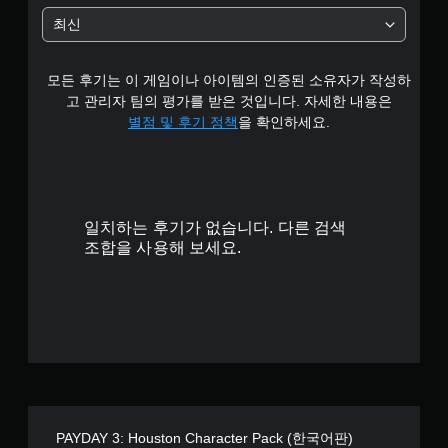
과
균
중
작
를
최신
에
의
비
4
언
민
활
제
감
성
모든 후기는 이 게임이나 아이템의 인증된 소유자가 작성하
든
.
도
화
지
를
고 관리자 팀의 평가를 받은 것입니다. 자세한 내용은
할
게
3
조
별점 및 후기 정책
을 확인하세요.
수
임
정
있
을
할
8
습
일
수
니
시
있
개
다
정
습
.
지
니
일치하는 후기가 없습니다. 다른 검색
별
할
다
조합을 사용해 보세요.
수
.
있
습
조
니
정
다
가
(
능
오
프
한
라
스
인
틱
PAYDAY 3: Houston Character Pack (한국어판)
플