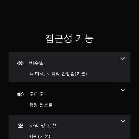
니
다
.
버
튼
접근성 기능
길
게
누
르
비주얼
지
않
색 대체, 시각적 안정감(기본)
고
플
레
오디오
이
가
음량 컨트롤
능
버
튼
자막 및 캡션
을
길
자막(기본)
게