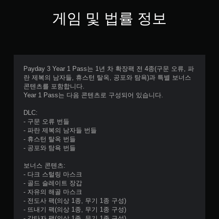
.
게임 및 법률 정보
컨
트
롤
러
진
Payday 3 Year 1 Pass는 1년 차 확장팩 전 4종(구문 오류, 파
란 제복의 남자들, 휴스턴 탈옥, 공포와 탐욕)과 특별 보너스
동
콘텐츠를 포함합니다.
없
Year 1 Pass는 다음 콘텐츠로 구성되어 있습니다.
이
플
DLC:
레
- 구문 오류 번들
이
- 파란 제복의 남자들 번들
가
- 휴스턴 탈옥 번들
능
- 공포와 탐욕 번들
컨
보너스 콘텐츠:
트
- 다크 스털링 마스크
롤
- 골드 슬레이트 장갑
러
- 자유의 해골 마스크
진
- 전도사 팩(의상 1종, 무기 1종 구성)
동
- 뜨내기 팩(의상 1종, 무기 1종 구성)
/
- 강타자 팩(의상 1종, 무기 1종 구성)