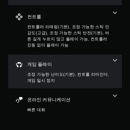
누
르
지
컨트롤
않
고
컨트롤러 리매핑(기본), 조정 가능한 스틱 민
도
감도(고급), 조정 가능한 스틱 반전(기본), 버
게
튼 길게 누르지 않고 플레이 가능, 컨트롤러
임
진동 없이 플레이 가능
을
플
레
이
게임 플레이
하
고
조정 가능한 난이도(기본), 컨트롤 리마인더,
메
게임 일시 정지
뉴
를
탐
색
온라인 커뮤니케이션
할
수
빠른 대화
있
습
니
다