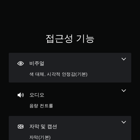
니
다
.
버
튼
접근성 기능
길
게
누
르
비주얼
지
않
색 대체, 시각적 안정감(기본)
고
플
레
오디오
이
가
음량 컨트롤
능
버
튼
자막 및 캡션
을
길
자막(기본)
게