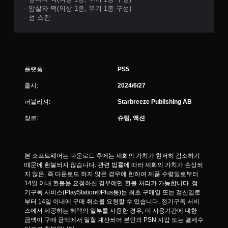
햅
- 암살자 팩(의상 1종, 무기 1종 구성)
틱
- 섬 스킨
피
드
백
을
켜
지
플랫폼:
PS5
않
고
출시:
2024/6/27
도
퍼블리셔:
Starbreeze Publishing AB
게
임
장르:
슈팅, 액션
을
플
레
이
본 소프트웨어는 다운로드 후에는 재화의 가치가 현저히 감소하기 
할
때문에 환불되지 않습니다. 관련 법률에 따라 재화의 가치가 손상되
수
지 않은, 즉 다운로드 하지 않은 경우에 한하여 제품 수령일로부터 
있
14일 이내 환불을 요청하신 경우에만 환불 처리가 가능합니다. 정
습
기구독 서비스(PlayStation®Plus등)는 최초 구매일 또는 갱신일로
니
부터 14일 이내에 구매 취소를 요청할 수 있습니다. 정기구독 서비
다
스에서 제공하는 혜택의 일부를 사용한 경우, 미 사용기간에 대한 
.
금액이 구매 금액에서 일할 계산되어 본인의 PSN 지갑 또는 결제수