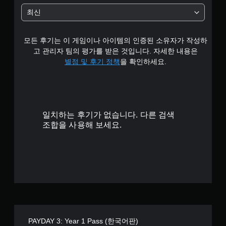
과
4
중
작
를
최신
에
의
비
.
언
민
활
제
감
성
모든 후기는 이 게임이나 아이템의 인증된 소유자가 작성하
든
0
도
화
지
를
고 관리자 팀의 평가를 받은 것입니다. 자세한 내용은
할
게
5
조
별점 및 후기 정책
을 확인하세요.
수
임
정
있
을
할
개
습
일
수
니
시
있
별
다
정
습
.
지
니
일치하는 후기가 없습니다. 다른 검색
할
다
조합을 사용해 보세요.
수
.
있
습
조
니
정
다
가
(
능
오
프
한
라
스
인
틱
PAYDAY 3: Year 1 Pass (한국어판)
플