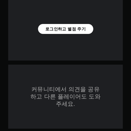
반
레
전
이
(
에
기
서
본
만
로그인하고 별점 주기
)
가
능
스
)
틱
.
을
반
전
시
킬
수
있
는
커뮤니티에서 의견을 공유
일
부
하고 다른 플레이어도 도와
옵
주세요.
션
이
제
공
됩