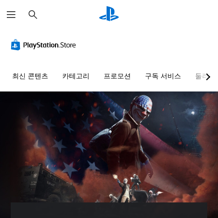
검
색
색
음
자
컨
조
빠
대
량
막
트
정
른
체
컨
(
롤
가
대
트
기
러
능
화
게
롤
본
리
한
임
다
최신 콘텐츠
카테고리
프로모션
구독 서비스
둘러보
)
매
난
을
른
개
플
핑
이
플
별
게
레
(
도
레
적
임
이
이
으
기
(
에
할
어
로
주
본
기
때
와
오
요
)
본
색
미
디
스
)
사
을
리
오
토
전
인
사
설
음
리
설
식
전
정
량
및
정
하
설
된
을
캐
된
지
정
단
낮
릭
레
못
된
어
추
터
이
해
난
,
고
와
아
도
이
문
음
관
웃
지
도
구
소
련
옵
장
옵
또