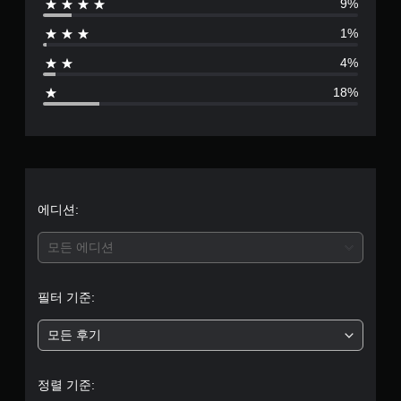
)
영
9%
별
있
상
게
습
1%
시
임
점
니
청
에
다
4%
중
서
으
.
에
사
18%
시
용
로
각
게
하
적
는
임
부
으
각
일
로
아
시
터
불
날
정
편
로
지
5
에디션:
할
그
수
게
스
개
있
모든 에디션
임
틱
는
플
에
별
카
레
대
메
이
필터 기준:
해
중
라
또
수
움
는
평
모든 후기
직
평
영
및
임
상
수
및
균
시
직
정렬 기준:
효
청
동