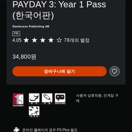
거
된
PAYDAY 3: Year 1 Pass 
션
이
션
는
할
자
으
없
을
아
수
막
(한국어판)
로
거
선
이
있
만
컨
나
택
콘
습
포
트
,
하
을
Starbreeze Publishing AB
니
함
롤
중
여
주
다
됩
PS5
을
요
전
고
.
니
4.05
78개의 별점
총
변
한
반
받
다
7
경
색
적
으
.
8
하
을
인
면
34,800원
별
거
더
게
서
점
나
쉽
임
더
으
,
게
의
욱
장바구니에 담기
로
일
구
도
편
부
부
분
전
리
터
컨
할
수
하
5
트
수
준
게
개
롤
있
을
커
사용자 상호작용, 인게임 구
별
재
도
낮
뮤
매
중
배
록
출
니
평
치
변
수
케
균
옵
경
있
이
4
션
할
습
션
.
을
수
니
할
온라인 플레이의 경우 PS Plus 필요
0
이
있
다