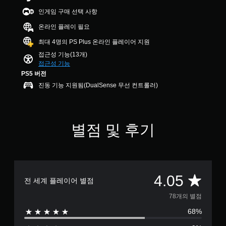
수
5
용
습
.
있
인게임 구매 선택 사항
개
할
니
습
별
수
온라인 플레이 필요
다
니
컨
있
.
다
최대 4명의 PS Plus 온라인 플레이어 지원
트
습
.
롤
니
접근성 기능(13개)
시
다
리
접근성 기능
각
.
마
PS5 버전
적
인
진동 기능 지원됨(DualSense 무선 컨트롤러)
안
더
조
정
정
언
감
가
제
(
든
능
별점 및 후기
기
지
한
본
게
스
)
임
틱
컨
게
민
트
임
총
감
4.05
롤
전 세계 플레이어 별점
플
도
을
레
7
(
78개의 별점
검
이
고
토
또
68%
8
할
급
는
수