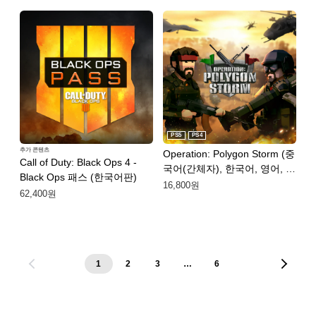
PS5
PS4
추가 콘텐츠
Operation: Polygon Storm (중
Call of Duty: Black Ops 4 -
국어(간체자), 한국어, 영어, 일
Black Ops 패스 (한국어판)
본어, 중국어(번체자))
16,800원
62,400원
1
2
3
…
6