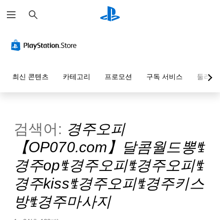
검
색
최신 콘텐츠
카테고리
프로모션
구독 서비스
둘러보
검색어:
경주오피
【OP070.com】달콤월드뽕ꊒ
경주opꊒ경주오피ꊒ경주오피ꊒ
경주kissꊒ경주오피ꊒ경주키스
방ꊒ경주마사지