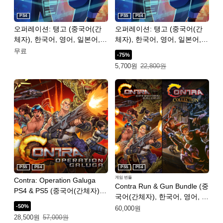
PS4
PS5
PS4
오퍼레이션: 탱고 (중국어(간
오퍼레이션: 탱고 (중국어(간
체자), 한국어, 영어, 일본어,
체자), 한국어, 영어, 일본어,
중국어(번체자))
중국어(번체자))
무료
-75%
특별가: 5,700원. 일반가: 22,800원.
5,700원
22,800원
PS5
PS4
PS5
PS4
게임 번들
Contra: Operation Galuga
Contra Run & Gun Bundle (중
PS4 & PS5 (중국어(간체자),
국어(간체자), 한국어, 영어, 일
한국어, 영어, 일본어, 중국어
-50%
본어, 중국어(번체자))
60,000원
(번체자))
특별가: 28,500원. 일반가: 57,000원.
28,500원
57,000원