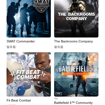
SWAT Commander
The Backrooms Company
발표됨
발표됨
PS4
지도
Fit Beat Combat
Battlefield 4™ Community