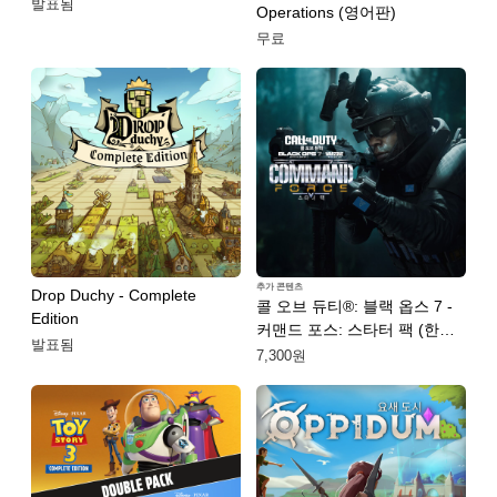
발표됨
Operations (영어판)
무료
추가 콘텐츠
Drop Duchy - Complete
콜 오브 듀티®: 블랙 옵스 7 -
Edition
커맨드 포스: 스타터 팩 (한국
발표됨
어판)
7,300원