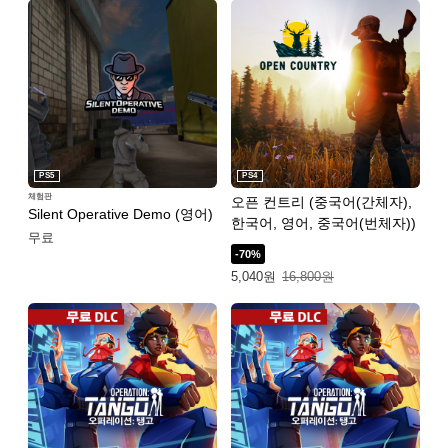
PS5
PS4
체험판
오픈 컨트리 (중국어(간체자),
Silent Operative Demo (영어)
한국어, 영어, 중국어(번체자))
무료
-70%
특별가: 5,040원. 일반가: 16,800원.
5,040원
16,800원