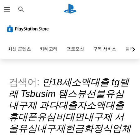
검
색
최신 콘텐츠
카테고리
프로모션
구독 서비스
둘러보
검색어:
만18세소액대출 tg탤
래 Tsbusim 탬스뷰선불유심
내구제 과다대출자소액대출
휴대폰유심비대면내구제 서
울유심내구제현금화정식업체