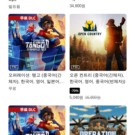
34,800원
발표됨
PS4
PS4
오퍼레이션: 탱고 (중국어(간
오픈 컨트리 (중국어(간체자),
체자), 한국어, 영어, 일본어,
한국어, 영어, 중국어(번체자))
중국어(번체자))
무료
-70%
특별가: 5,040원. 일반가: 16,800원.
5,040원
16,800원