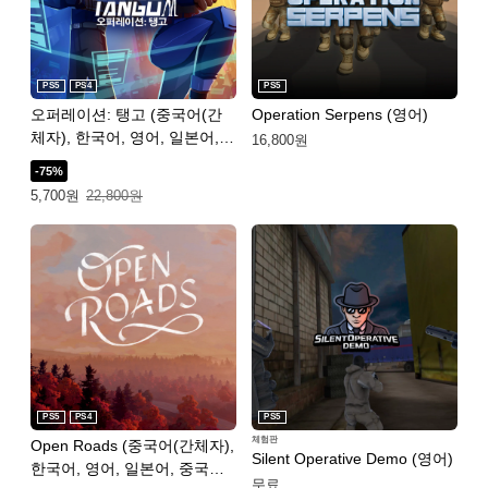
PS5
PS4
PS5
오퍼레이션: 탱고 (중국어(간
Operation Serpens (영어)
체자), 한국어, 영어, 일본어,
16,800원
중국어(번체자))
-75%
특별가: 5,700원. 일반가: 22,800원.
5,700원
22,800원
PS5
PS4
PS5
체험판
Open Roads (중국어(간체자),
Silent Operative Demo (영어)
한국어, 영어, 일본어, 중국어
무료