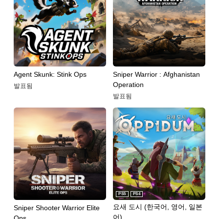
Agent Skunk: Stink Ops
Sniper Warrior : Afghanistan
Operation
발표됨
발표됨
PS5
PS4
요새 도시 (한국어, 영어, 일본
Sniper Shooter Warrior Elite
어)
Ops