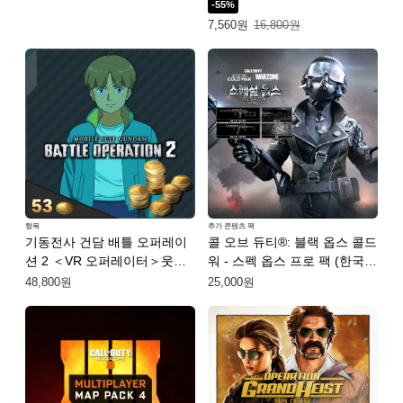
-55%
국어(번체자))
특별가: 7,560원. 일반가: 16,800원.
7,560원
16,800원
항목
추가 콘텐츠 팩
기동전사 건담 배틀 오퍼레이
콜 오브 듀티®: 블랙 옵스 콜드
션 2 ＜VR 오퍼레이터＞웃소
워 - 스펙 옵스 프로 팩 (한국어
포함 토큰 팩 (한국어판)
판)
48,800원
25,000원