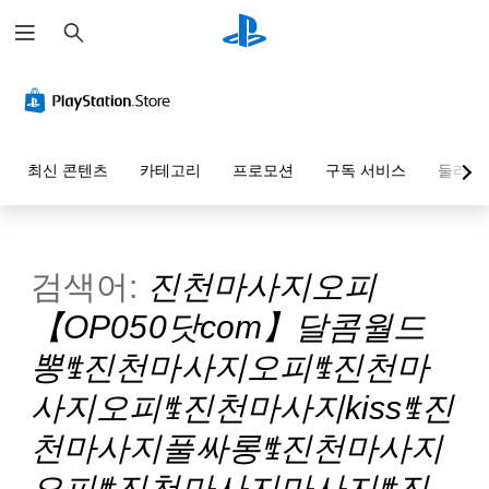
검
색
최신 콘텐츠
카테고리
프로모션
구독 서비스
둘러보
검색어:
진천마사지오피
【OP050닷com】달콤월드
뽕ꊒ진천마사지오피ꊒ진천마
사지오피ꊒ진천마사지kissꊒ진
천마사지풀싸롱ꊒ진천마사지
오피ꊒ진천마사지마사지ꊒ진