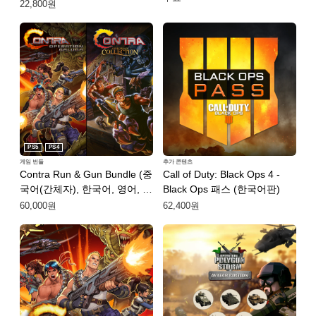
(번체자))
22,800원
PS5
PS4
게임 번들
추가 콘텐츠
Contra Run & Gun Bundle (중
Call of Duty: Black Ops 4 -
국어(간체자), 한국어, 영어, 일
Black Ops 패스 (한국어판)
본어, 중국어(번체자))
60,000원
62,400원