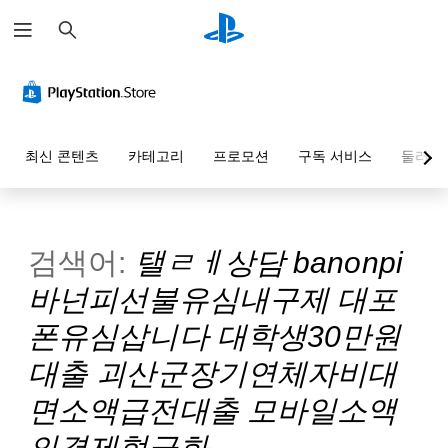
검
색
최신 콘텐츠
카테고리
프로모션
구독 서비스
둘러보
검색어:
탤ㄹㅔ상담 banonpi
바넌피선불유심내구제 대포
폰유심삽니다 대학생30만원
대출 괴산군장기연체자비대
면소액급전대출 모바일소액
의결제현금화