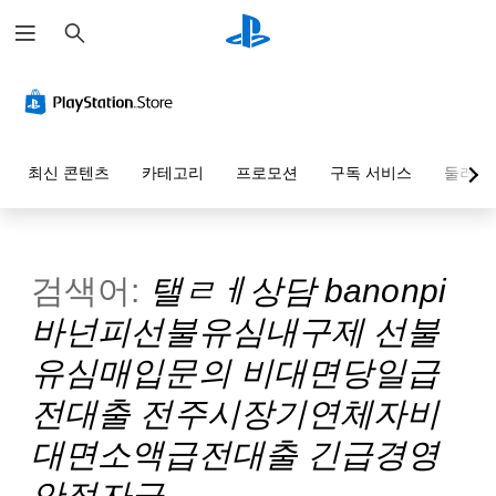
검
색
최신 콘텐츠
카테고리
프로모션
구독 서비스
둘러보
검색어:
탤ㄹㅔ상담 banonpi
바넌피선불유심내구제 선불
유심매입문의 비대면당일급
전대출 전주시장기연체자비
대면소액급전대출 긴급경영
안정자금