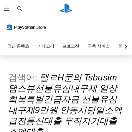
검
색
최신 콘텐츠
카테고리
프로모션
구독 서비스
둘러보
검색어:
탤ㄹH문의 Tsbusim
탬스뷰선불유심내구제 일상
회복특별긴급자금 선불유심
내구제9만원 안동시당일소액
급전통신대출 무직자기대출
소액대출