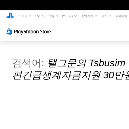
스토어
PS5
게임
PS Plus
주변기기
뉴스
고객지원
검색어:
탤그문의 Tsbu
편긴급생계자금지원 30만