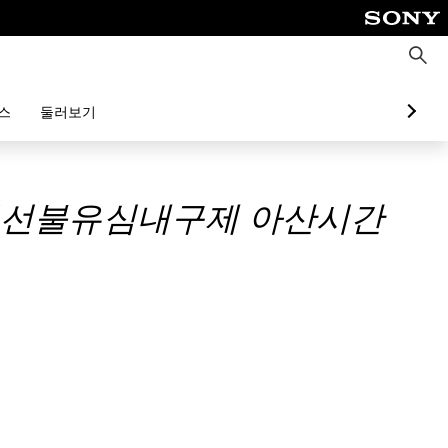
검
색
스
둘러보기
스뷰선불유심내구제 아산시간