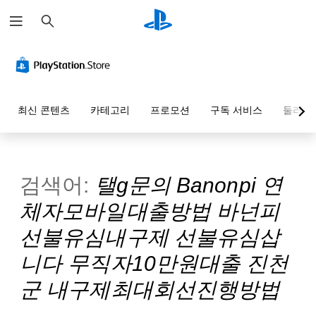
검
색
최신 콘텐츠
카테고리
프로모션
구독 서비스
둘러보
검색어:
탤g문의 Banonpi 연
체자모바일대출방법 바넌피
선불유심내구제 선불유심삽
니다 무직자10만원대출 진천
군 내구제최대회선진행방법