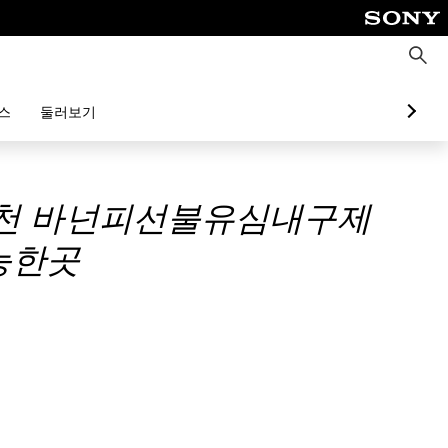
검
색
스
둘러보기
크추천 바넌피선불유심내구제
능한곳