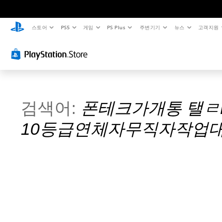
스토어
PS5
게임
PS Plus
주변기기
뉴스
고객지원
검색어:
폰테크가개통 탤ㄹH
10등급연체자무직자작업