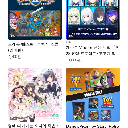
PS4
PS4
항목
드래곤 퀘스트 II 악령의 신들
게스트 VTuber 콘텐츠 팩 「전
(일어판)
자 요정 프로젝트×고고한 악몽
7,700원
-나이트메어-」 세트 (한국어
13,000원
판)
PS4
달에 다가가는 소녀의 작법 ~
Disney/Pixar Toy Story: Retro