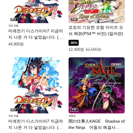
PS5
PS4
게임 번들
죠죠의 기묘한 모험 아이즈 오
마계전기 디스가이아7 지금까
브 헤븐(PS4™ 버전) (일어판)
지 나온 거 다 넣었습니다. (중
국어(간체자), 한국어, 일본어,
-80%
44,800원
특별가: 12,400원. 일반가: 62,000원.
중국어(번체자))
12,400원
62,000원
PS4
PS5
게임 번들
체험판
마계전기 디스가이아7 지금까
闇の仕事人KAGE Shadow of
지 나온 거 다 넣었습니다. (중
the Ninja 어둠의 해결사