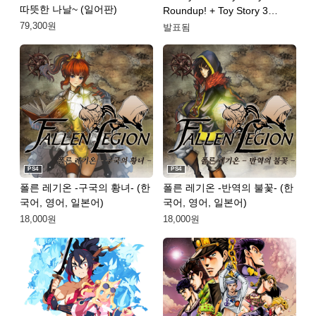
따뜻한 나날~ (일어판)
Roundup! + Toy Story 3
Complete Edition Double
79,300원
발표됨
Pack
PS4
PS4
폴른 레기온 -구국의 황녀- (한
폴른 레기온 -반역의 불꽃- (한
국어, 영어, 일본어)
국어, 영어, 일본어)
18,000원
18,000원