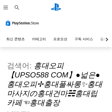
검
색
최신 콘텐츠
카테고리
프로모션
구독 서비스
둘러보
검색어:
홍대오피
【UPSO588 COM】●넓은●
홍대오피✢홍대풀싸롱✨홍대
마사지の홍대건마☵홍대립
카페☜홍대출장