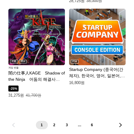
특별가: 28,725원. 일반가: 38,300원.
28,725원
38,300원
한국어, 영어, 일본어, 중국어
(번체자))
PS5
PS4
PS4
게임 번들
Startup Company (중국어(간
闇の仕事人KAGE Shadow of
체자), 한국어, 영어, 일본어,
the Ninja 어둠의 해결사
중국어(번체자))
16,800원
KAGE 섀도우 오브 더 닌자
-25%
Deluxe Pack PS4 & PS5 (중국
특별가: 31,275원. 일반가: 41,700원.
31,275원
41,700원
어(간체자), 한국어, 영어, 일본
어, 중국어(번체자))
1
2
3
…
6