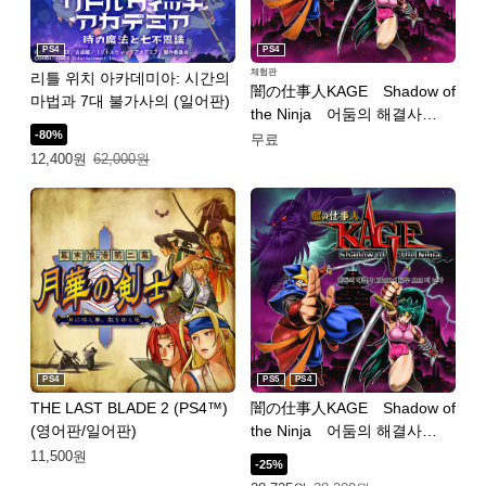
PS4
PS4
체험판
리틀 위치 아카데미아: 시간의
闇の仕事人KAGE Shadow of
마법과 7대 불가사의 (일어판)
the Ninja 어둠의 해결사
-80%
KAGE 섀도우 오브 더 닌자
무료
특별가: 12,400원. 일반가: 62,000원.
12,400원
62,000원
DEMO (중국어(간체자), 한국
어, 영어, 일본어, 중국어(번체
자))
PS4
PS5
PS4
THE LAST BLADE 2 (PS4™)
闇の仕事人KAGE Shadow of
(영어판/일어판)
the Ninja 어둠의 해결사
KAGE 섀도우 오브 더 닌자
11,500원
-25%
PS4 & PS5 (중국어(간체자),