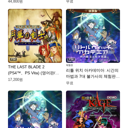
국어(간체자), 한국어, 일본어,
KAGE 섀도우 오브 더 닌자
44,800원
무료
중국어(번체자))
DEMO (중국어(간체자), 한국
어, 영어, 일본어, 중국어(번체
자))
PS4
PS4
체험판
THE LAST BLADE 2
리틀 위치 아카데미아: 시간의
(PS4™、PS Vita) (영어판/일
마법과 7대 불가사의 체험판
어판)
17,200원
(일어판)
무료