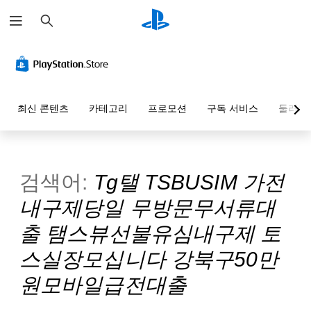
검
색
최신 콘텐츠
카테고리
프로모션
구독 서비스
둘러보
검색어:
Tg탤 TSBUSIM 가전
내구제당일 무방문무서류대
출 탬스뷰선불유심내구제 토
스실장모십니다 강북구50만
원모바일급전대출