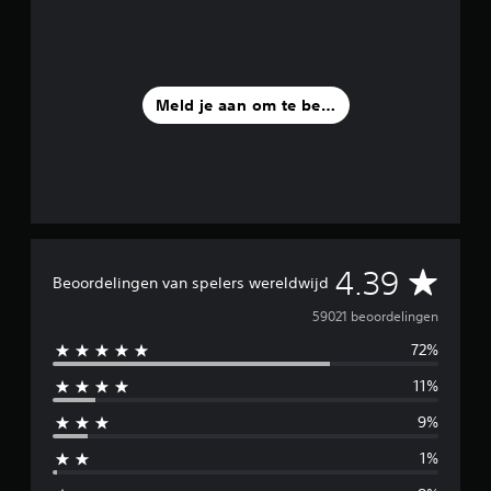
o
n
d
e
r
d
Meld je aan om te beoordelen
a
t
j
e
o
p
a
a
G
4.39
n
Beoordelingen van spelers wereldwijd
r
e
59021 beoordelingen
a
k
72%
m
e
n
11%
i
g
e
9%
d
b
a
1%
d
s