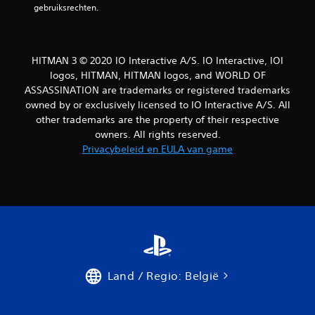
gebruiksrechten.
b
a
c
k
HITMAN 3 © 2020 IO Interactive A/S. IO Interactive, IOI
h
o
logos, HITMAN, HITMAN logos, and WORLD OF
e
ASSASSINATION are trademarks or registered trademarks
f
owned by or exclusively licensed to IO Interactive A/S. All
t
other trademarks are the property of their respective
a
owners. All rights reserved.
a
Privacybeleid en EULA van game
n
t
e
z
e
t
t
e
n
.
Land / Regio: België
S
p