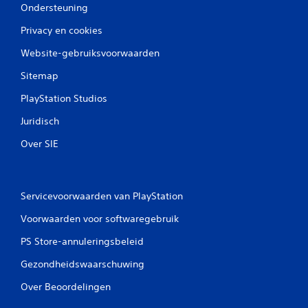
Ondersteuning
e
e
Privacy en cookies
l
b
Website-gebruiksvoorwaarden
a
Sitemap
a
r
PlayStation Studios
z
o
Juridisch
n
Over SIE
d
e
r
a
Servicevoorwaarden van PlayStation
d
a
Voorwaarden voor softwaregebruik
p
PS Store-annuleringsbeleid
t
i
Gezondheidswaarschuwing
e
f
Over Beoordelingen
t