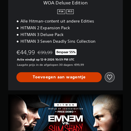
i
e
WOA Deluxe Edition
d
o
n
e
n
PS4
PS5
i
r
n
t
Alle Hitman-content uit andere Edities
g
i
HITMAN 2 Expansion Pack
s
t
e
HITMAN 3 Deluxe Pack
e
l
HITMAN 3 Seven Deadly Sins Collection
l
e
s
m
€44,99
w
€99,99
Bespaar 55%
e
Korting ten opzichte van de oorspronkelijke prij
o
Actie eindigt op 12-8-2026 10:59 PM UTC
n
r
Laagste prijs in de afgelopen 30 dagen: €99,99
t
d
e
e
n
Toevoegen aan wagentje
n
v
i
o
n
o
e
r
H
e
b
I
n
e
T
g
w
M
r
e
A
o
g
N
t
i
W
e