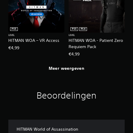
n
e
z
n
i
i
j
n
n
g
.
PS5
PS5
PS4
J
LEVEL
LEVEL
e
HITMAN WOA – VR Access
HITMAN WOA - Patient Zero
k
Requiem Pack
€4,99
u
n
€4,99
t
d
Meer weergeven
e
g
a
m
e
Beoordelingen
s
p
e
l
e
n
z
HITMAN World of Assassination