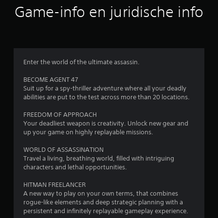
r
a
Game-info en juridische info
r
r
z
o
e
n
d
n
Enter the world of the ultimate assassin.
e
r
u
BECOME AGENT 47
t
Suit up for a spy-thriller adventure where all your deadly
r
i
abilities are put to the test across more than 20 locations.
i
t
l
FREEDOM OF APPROACH
Your deadliest weapon is creativity. Unlock new gear and
l
up your game on highly replayable missions.
5
i
n
WORLD OF ASSASSINATION
9
g
Travel a living, breathing world, filled with intriguing
v
characters and lethal opportunities.
0
a
n
HITMAN FREELANCER
2
c
A new way to play on your own terms, that combines
o
rogue-like elements and deep strategic planning with a
1
persistent and infinitely replayable gameplay experience.
n