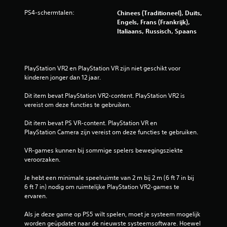
n
n
PS4-schermtalen:
Chinees (Traditioneel), Duits,
z
Engels, Frans (Frankrijk),
o
Italiaans, Russisch, Spaans
n
d
e
r
PlayStation VR2 en PlayStation VR zijn niet geschikt voor 
d
kinderen jonger dan 12 jaar.
a
t
Dit item bevat PlayStation VR2-content. PlayStation VR2 is 
j
vereist om deze functies te gebruiken.
e
t
Dit item bevat PS VR-content. PlayStation VR en 
r
PlayStation Camera zijn vereist om deze functies te gebruiken.
i
l
VR-games kunnen bij sommige spelers bewegingsziekte 
l
veroorzaken.
i
n
Je hebt een minimale speelruimte van 2 m bij 2 m (6 ft 7 in bij 
g
6 ft 7 in) nodig om ruimtelijke PlayStation VR2-games te 
v
ervaren.
a
n
Als je deze game op PS5 wilt spelen, moet je systeem mogelijk 
d
worden geüpdatet naar de nieuwste systeemsoftware. Hoewel 
e