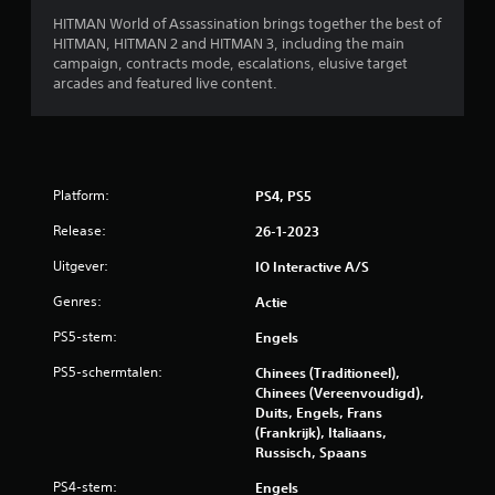
t
b
HITMAN World of Assassination brings together the best of
r
HITMAN, HITMAN 2 and HITMAN 3, including the main
e
o
campaign, contracts mode, escalations, elusive target
l
arcades and featured live content.
o
l
e
o
r
J
r
e
Platform:
PS4, PS5
k
d
u
Release:
26-1-2023
n
e
Uitgever:
IO Interactive A/S
t
d
l
Genres:
Actie
e
g
PS5-stem:
i
Engels
a
m
PS5-schermtalen:
Chinees (Traditioneel),
n
e
Chinees (Vereenvoudigd),
s
Duits, Engels, Frans
g
p
(Frankrijk), Italiaans,
e
Russisch, Spaans
e
l
e
PS4-stem:
Engels