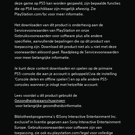
deze game op PS5 kan worden gespeeld, zijn bepaalde functies 
c
die op PS4 beschikbaar zijn mogelijk afwezig. Zie 
o
PlayStation.com/bc voor meer informatie.
n
t
Het downloaden van dit product is onderhevig aan de 
r
Servicevoorwaarden van PlayStation en onze 
o
Gebruiksvoorwaarden voor software plus alle andere 
l
specifieke, aanvullende bepalingen die op dit product van 
l
toepassing zijn. Download dit product niet als u niet met deze 
e
voorwaarden akkoord gaat. Raadpleeg de Servicevoorwaarden 
r
voor meer belangrijke informatie.
o
f
Je kunt deze content downloaden en spelen op de primaire 
h
PS5-console die aan je account is gekoppeld (via de instelling 
a
'Console delen en offline spelen') en op alle andere PS5-
p
consoles wanneer je inlogt met hetzelfde account.
t
i
Lees voordat u dit product gebruikt de 
s
Gezondheidswaarschuwingen
c
 voor belangrijke gezondheidsinformatie.
h
e
Bibliotheekprogramma's ©Sony Interactive Entertainment Inc. 
f
exclusief in licentie gegeven aan Sony Interactive Entertainment 
e
Europe. Gebruiksvoorwaarden voor software zijn van 
e
toepassing, zie ook eu.playstation.com/legal voor volledige 
d