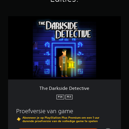
d
e
l
T
i
h
n
e
g
D
e
a
n
r
k
s
i
d
e
D
e
t
The Darkside Detective
e
c
PS4
PS5
t
i
Proefversie van game
v
e
Abonneer je op PlayStation Plus Premium om een 1 uur
durende proefversie van de volledige game te spelen