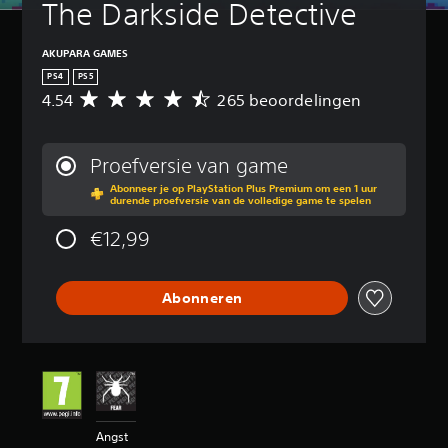
The Darkside Detective
AKUPARA GAMES
PS4
PS5
4.54
265 beoordelingen
G
e
m
i
Proefversie van game
d
Abonneer je op PlayStation Plus Premium om een 1 uur
d
durende proefversie van de volledige game te spelen
e
l
€12,99
d
e
b
Abonneren
e
o
o
r
d
e
l
i
Angst
n