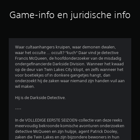
e
b
Game-info en juridische info
e
o
o
Waar cultaanhangers kruipen, waar demonen dwalen,
waar het occulte ... occult? *kuch* Daar vind je detective
r
Francis McQueen, de hoofdonderzoeker van de misdadig
ondergefinancierde Darkside Division. Wanneer het kwaad
d
op de deur van Twin Lakes City klopt, en zelfs wanneer het
voor boetiekjes of in donkere gangetjes hangt, dan
e
onderzoekt hij de zaken waar niemand zijn handen vuil aan
wil maken.
l
Hij is de Darkside Detective.
i
----
n
In de VOLLEDIGE EERSTE SEIZOEN-collectie van deze reeks
g
meervoudig bekroonde komische avonturen onderzoeken
detective McQueen en zijn hulpje, agent Patrick Dooley,
4
zaken die Twin Lakes en zijn bijzondere bewoners in hun