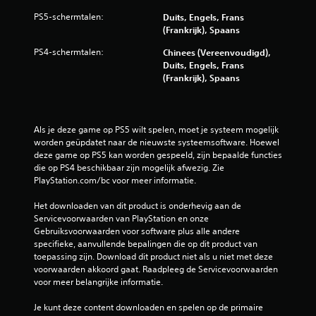
u
PS5-schermtalen:
Duits, Engels, Frans
(Frankrijk), Spaans
i
PS4-schermtalen:
Chinees (Vereenvoudigd),
Duits, Engels, Frans
t
(Frankrijk), Spaans
2
6
Als je deze game op PS5 wilt spelen, moet je systeem mogelijk 
worden geüpdatet naar de nieuwste systeemsoftware. Hoewel 
5
deze game op PS5 kan worden gespeeld, zijn bepaalde functies 
die op PS4 beschikbaar zijn mogelijk afwezig. Zie 
b
PlayStation.com/bc voor meer informatie.
e
Het downloaden van dit product is onderhevig aan de 
Servicevoorwaarden van PlayStation en onze 
o
Gebruiksvoorwaarden voor software plus alle andere 
specifieke, aanvullende bepalingen die op dit product van 
o
toepassing zijn. Download dit product niet als u niet met deze 
voorwaarden akkoord gaat. Raadpleeg de Servicevoorwaarden 
r
voor meer belangrijke informatie.
d
Je kunt deze content downloaden en spelen op de primaire 