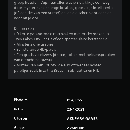
greep houden. Wijs naar alles wat je ziet, klik je een weg
.
door mysterieuze en enge locaties, gebruik je intelligentie
(of leen die van een vriend) en los die zaken voor eens en
voor altijd op!
5
Kenmerken
4
• 9 korte paranormale microzaken met onderzoeken in
Twin Lakes City, inclusief een spectaculaire kerstspecial
/
• Minstens drie grapjes
• Schitterende HD-pixels
5
• Een gratis vloekverwijderaar, tot en met heksenspreuken
van gemiddeld niveau
s
• Muziek van Ben Prunty, de audiotovenaar achter
pareltjes zoals Into the Breach, Subnautica en FTL
t
e
r
Platform:
PS4, PS5
r
Release:
23-4-2021
e
Uitgever:
AKUPARA GAMES
n
Genres:
Avontuur