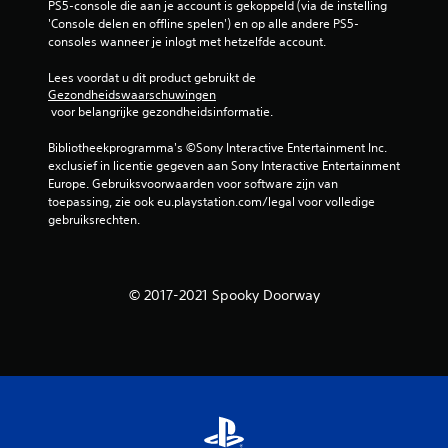
PS5-console die aan je account is gekoppeld (via de instelling 
e
'Console delen en offline spelen') en op alle andere PS5-
consoles wanneer je inlogt met hetzelfde account.
l
Lees voordat u dit product gebruikt de 
i
Gezondheidswaarschuwingen
 voor belangrijke gezondheidsinformatie.
n
Bibliotheekprogramma's ©Sony Interactive Entertainment Inc. 
exclusief in licentie gegeven aan Sony Interactive Entertainment 
g
Europe. Gebruiksvoorwaarden voor software zijn van 
toepassing, zie ook eu.playstation.com/legal voor volledige 
e
gebruiksrechten.
n
© 2017-2021 Spooky Doorway