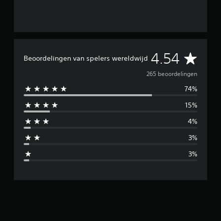
G
4.54
Beoordelingen van spelers wereldwijd
e
265 beoordelingen
74%
m
15%
i
4%
d
3%
d
3%
e
l
d