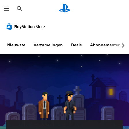
Z
o
e
k
e
n
Nieuwste
Verzamelingen
Deals
Abonnementen