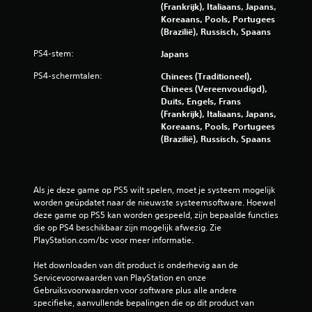
u
(Frankrijk), Italiaans, Japans,
Koreaans, Pools, Portugees
i
(Brazilië), Russisch, Spaans
PS4-stem:
Japans
t
PS4-schermtalen:
Chinees (Traditioneel),
5
Chinees (Vereenvoudigd),
Duits, Engels, Frans
7
(Frankrijk), Italiaans, Japans,
Koreaans, Pools, Portugees
5
(Brazilië), Russisch, Spaans
2
b
Als je deze game op PS5 wilt spelen, moet je systeem mogelijk 
worden geüpdatet naar de nieuwste systeemsoftware. Hoewel 
e
deze game op PS5 kan worden gespeeld, zijn bepaalde functies 
die op PS4 beschikbaar zijn mogelijk afwezig. Zie 
o
PlayStation.com/bc voor meer informatie.
o
Het downloaden van dit product is onderhevig aan de 
Servicevoorwaarden van PlayStation en onze 
r
Gebruiksvoorwaarden voor software plus alle andere 
specifieke, aanvullende bepalingen die op dit product van 