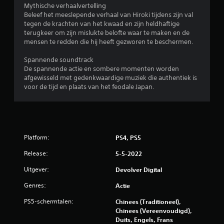
.
Mythische verhaalvertelling
Beleef het meeslepende verhaal van Hiroki tijdens zijn val
tegen de krachten van het kwaad en zijn heldhaftige
9
terugkeer om zijn mislukte belofte waar te maken en de
mensen te redden die hij heeft gezworen te beschermen.
2
Spannende soundtrack
/
De spannende actie en sombere momenten worden
afgewisseld met gedenkwaardige muziek die authentiek is
5
voor de tijd en plaats van het feodale Japan.
s
t
e
Platform:
PS4, PS5
Release:
r
5-5-2022
Uitgever:
Devolver Digital
r
Genres:
Actie
e
PS5-schermtalen:
Chinees (Traditioneel),
n
Chinees (Vereenvoudigd),
Duits, Engels, Frans