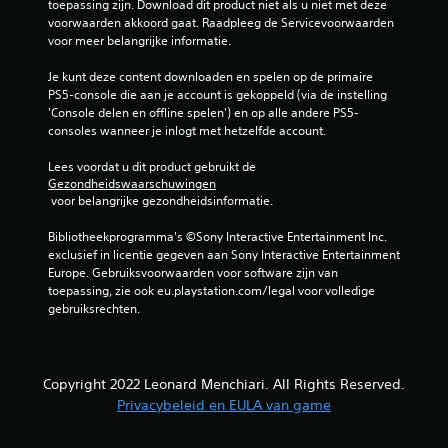
d
toepassing zijn. Download dit product niet als u niet met deze 
voorwaarden akkoord gaat. Raadpleeg de Servicevoorwaarden 
e
voor meer belangrijke informatie.
Je kunt deze content downloaden en spelen op de primaire 
l
PS5-console die aan je account is gekoppeld (via de instelling 
'Console delen en offline spelen') en op alle andere PS5-
i
consoles wanneer je inlogt met hetzelfde account.
n
Lees voordat u dit product gebruikt de 
Gezondheidswaarschuwingen
g
 voor belangrijke gezondheidsinformatie.
e
Bibliotheekprogramma's ©Sony Interactive Entertainment Inc. 
exclusief in licentie gegeven aan Sony Interactive Entertainment 
n
Europe. Gebruiksvoorwaarden voor software zijn van 
toepassing, zie ook eu.playstation.com/legal voor volledige 
gebruiksrechten.
Copyright 2022 Leonard Menchiari. All Rights Reserved.
Privacybeleid en EULA van game