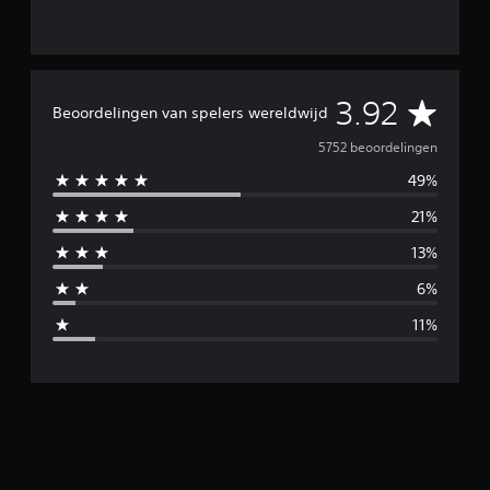
G
3.92
Beoordelingen van spelers wereldwijd
e
5752 beoordelingen
49%
m
21%
i
13%
d
6%
d
11%
e
l
d
e