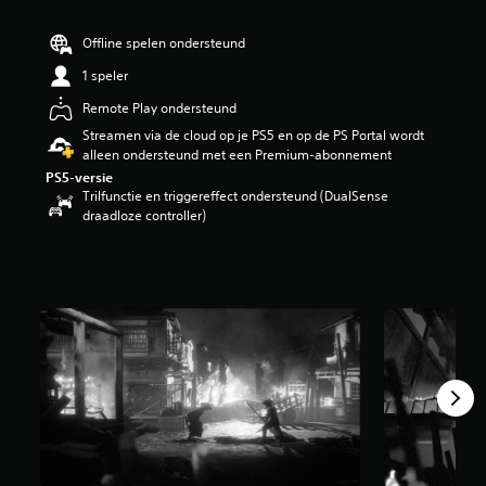
g
3
Offline spelen ondersteund
.
9
1 speler
2
Remote Play ondersteund
/
5
Streamen via de cloud op je PS5 en op de PS Portal wordt
s
alleen ondersteund met een Premium-abonnement
t
PS5-versie
e
Trilfunctie en triggereffect ondersteund (DualSense
r
draadloze controller)
r
e
n
u
i
t
5
,
7
K
b
e
o
o