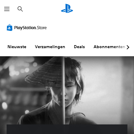
Z
o
e
k
e
n
Nieuwste
Verzamelingen
Deals
Abonnementen