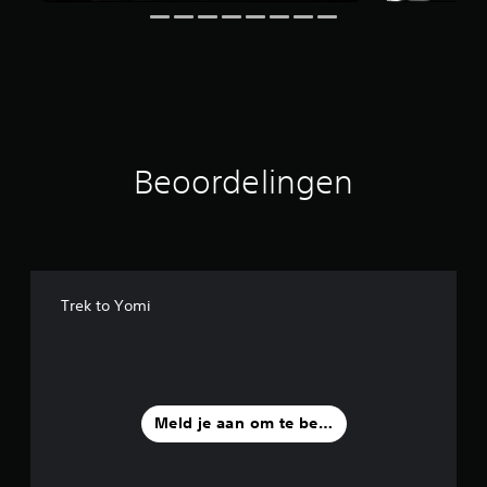
r
d
e
l
i
n
g
e
Beoordelingen
n
Trek to Yomi
Meld je aan om te beoordelen