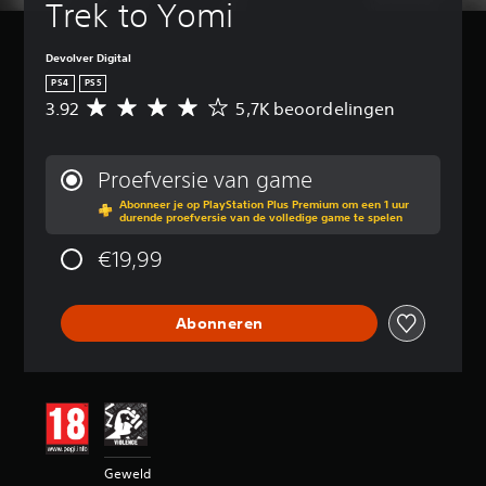
Trek to Yomi
Devolver Digital
PS4
PS5
3.92
5,7K beoordelingen
G
e
m
i
Proefversie van game
d
Abonneer je op PlayStation Plus Premium om een 1 uur
d
durende proefversie van de volledige game te spelen
e
l
€19,99
d
e
b
Abonneren
e
o
o
r
d
e
l
i
Geweld
n