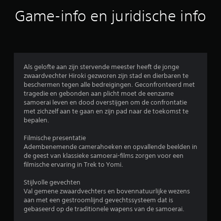
b
Game-info en juridische info
e
o
o
Als gelofte aan zijn stervende meester heeft de jonge
zwaardvechter Hiroki gezworen zijn stad en dierbaren te
r
beschermen tegen alle bedreigingen. Geconfronteerd met
tragedie en gebonden aan plicht moet de eenzame
d
samoerai leven en dood overstijgen om de confrontatie
met zichzelf aan te gaan en zijn pad naar de toekomst te
e
bepalen.
l
Filmische presentatie
Adembenemende camerahoeken en opvallende beelden in
i
de geest van klassieke samoerai-films zorgen voor een
filmische ervaring in Trek to Yomi.
n
Stijlvolle gevechten
g
Val gemene zwaardvechters en bovennatuurlijke wezens
aan met een gestroomlijnd gevechtssysteem dat is
3
gebaseerd op de traditionele wapens van de samoerai.