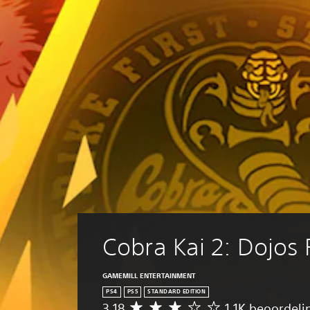
Cobra Kai 2: Dojos 
GAMEMILL ENTERTAINMENT
PS4
PS5
STANDARD EDITION
3.18
1,1K beoordel
G