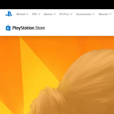
Winkel
PS5
Games
PS Plus
Accessoires
Nieuws