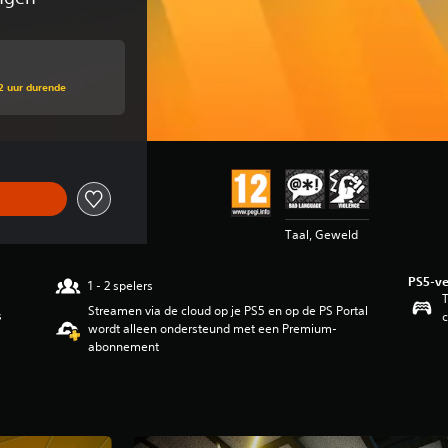
2 uur durende
Taal, Geweld
PS5-ve
1 - 2 spelers
T
Streamen via de cloud op je PS5 en op de PS Portal
s
c
wordt alleen ondersteund met een Premium-
abonnement