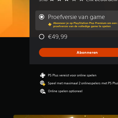
e
m
i
Proefversie van game
d
Abonneer je op PlayStation Plus Premium om een 
d
proefversie van de volledige game te spelen
e
l
€49,99
d
e
b
Abonneren
e
o
o
r
d
PS Plus vereist voor online spelen
e
Speel met maximaal 2 onlinespelers met PS Plu
l
i
Online spelen optioneel
n
g
3
.
1