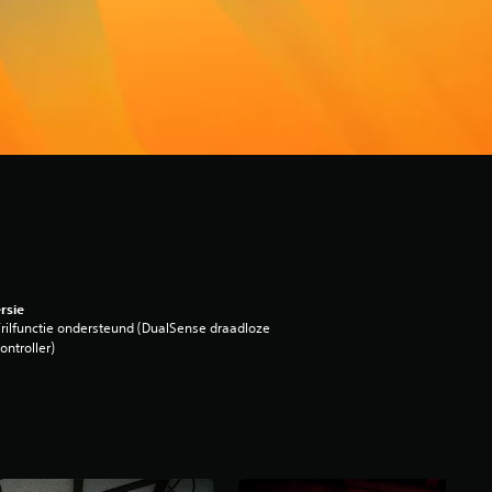
rsie
rilfunctie ondersteund (DualSense draadloze
ontroller)