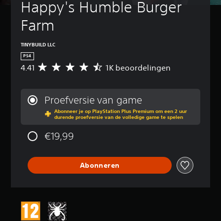
Happy's Humble Burger 
Farm
TINYBUILD LLC
PS4
4.41
1K beoordelingen
G
e
m
i
Proefversie van game
d
Abonneer je op PlayStation Plus Premium om een 2 uur
d
durende proefversie van de volledige game te spelen
e
l
€19,99
d
e
b
Abonneren
e
o
o
r
d
e
l