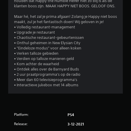
.
houden dat Happy the Humble Heifer niet zo blij is als de
klanten boos zijn. MAAK HAPPY NIET BOOS. GELOOF ONS.
4
Maar hé, het zal je prima afgaan! Zolang je Happy niet boos
maakt, zul je het fantastisch doen! Wij geloven in je!
1
• Volledig restaurant-management
• Upgrade je restaurant
/
• Chaotische restaurant-gebeurtenissen
• Onthul geheimen in New Elysian City
5
• "Eindeloze modus" voor alleen koken
• Verken talloze gebieden
s
• Verdien op talloze manieren geld
• Kom achter de waarheid
t
• Ontdek alles over de Barnyard Buds
• 2 uur praatprogramma's op de radio
e
• Meer dan 60 televisieprogramma's
• Interactieve jukebox met 14 albums
r
r
e
Platform:
PS4
n
Release:
3-12-2021