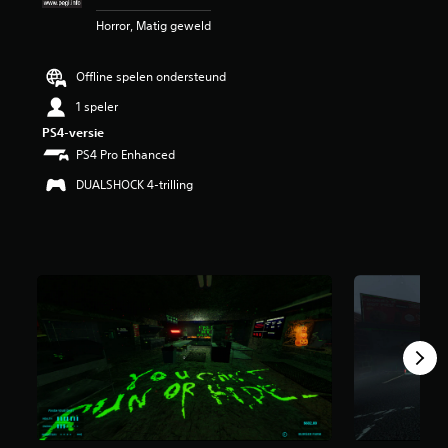
i
Horror, Matig geweld
n
g
4
Offline spelen ondersteund
.
4
1 speler
1
PS4-versie
/
PS4 Pro Enhanced
5
s
DUALSHOCK 4-trilling
t
e
r
r
e
n
u
i
t
1
K
b
e
o
o