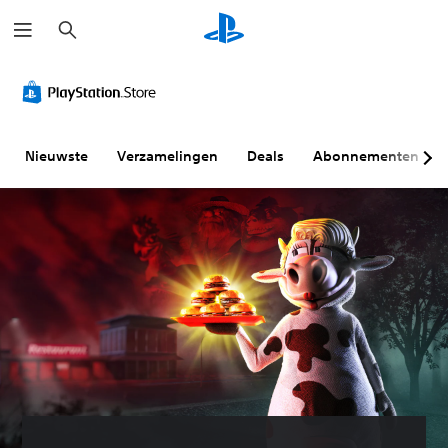
Z
o
e
k
e
n
Nieuwste
Verzamelingen
Deals
Abonnementen