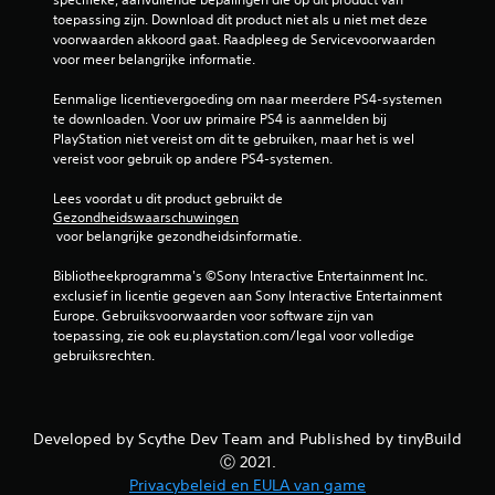
d
toepassing zijn. Download dit product niet als u niet met deze 
e
voorwaarden akkoord gaat. Raadpleeg de Servicevoorwaarden 
voor meer belangrijke informatie.
l
Eenmalige licentievergoeding om naar meerdere PS4-systemen 
i
te downloaden. Voor uw primaire PS4 is aanmelden bij 
PlayStation niet vereist om dit te gebruiken, maar het is wel 
n
vereist voor gebruik op andere PS4-systemen.
g
Lees voordat u dit product gebruikt de 
Gezondheidswaarschuwingen
 voor belangrijke gezondheidsinformatie.
e
Bibliotheekprogramma's ©Sony Interactive Entertainment Inc. 
n
exclusief in licentie gegeven aan Sony Interactive Entertainment 
Europe. Gebruiksvoorwaarden voor software zijn van 
toepassing, zie ook eu.playstation.com/legal voor volledige 
gebruiksrechten.
Developed by Scythe Dev Team and Published by tinyBuild
Ⓒ 2021.
Privacybeleid en EULA van game