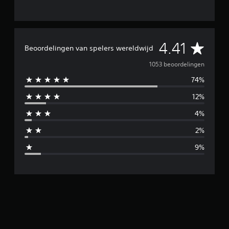
G
4.41
Beoordelingen van spelers wereldwijd
e
1053 beoordelingen
74%
m
12%
i
4%
d
2%
d
9%
e
l
d
e