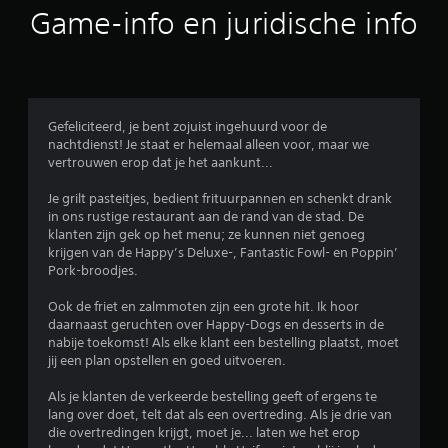
b
Game-info en juridische info
e
o
o
Gefeliciteerd, je bent zojuist ingehuurd voor de
nachtdienst! Je staat er helemaal alleen voor, maar we
r
vertrouwen erop dat je het aankunt...
d
Je grilt pasteitjes, bedient frituurpannen en schenkt drank
in ons rustige restaurant aan de rand van de stad. De
e
klanten zijn gek op het menu; ze kunnen niet genoeg
krijgen van de Happy’s Deluxe-, Fantastic Fowl- en Poppin’
l
Pork-broodjes.
i
Ook de friet en zalmmoten zijn een grote hit. Ik hoor
daarnaast geruchten over Happy-Dogs en desserts in de
n
nabije toekomst! Als elke klant een bestelling plaatst, moet
jij een plan opstellen en goed uitvoeren.
g
Als je klanten de verkeerde bestelling geeft of ergens te
4
lang over doet, telt dat als een overtreding. Als je drie van
die overtredingen krijgt, moet je... laten we het erop