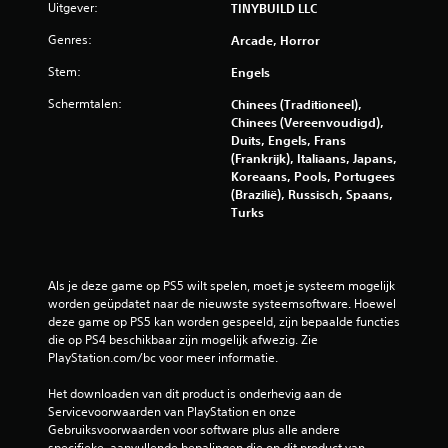
u
Uitgever:
TINYBUILD LLC
i
Genres:
Arcade, Horror
Stem:
t
Engels
Schermtalen:
Chinees (Traditioneel),
1
Chinees (Vereenvoudigd),
Duits, Engels, Frans
0
(Frankrijk), Italiaans, Japans,
Koreaans, Pools, Portugees
5
(Brazilië), Russisch, Spaans,
Turks
3
b
Als je deze game op PS5 wilt spelen, moet je systeem mogelijk 
e
worden geüpdatet naar de nieuwste systeemsoftware. Hoewel 
deze game op PS5 kan worden gespeeld, zijn bepaalde functies 
o
die op PS4 beschikbaar zijn mogelijk afwezig. Zie 
PlayStation.com/bc voor meer informatie.
o
Het downloaden van dit product is onderhevig aan de 
r
Servicevoorwaarden van PlayStation en onze 
Gebruiksvoorwaarden voor software plus alle andere 
specifieke, aanvullende bepalingen die op dit product van 