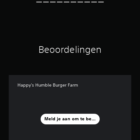
r
d
e
l
i
n
g
e
Beoordelingen
n
Happy's Humble Burger Farm
Meld je aan om te beoordelen