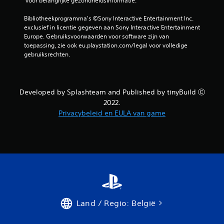
 voor belangrijke gezondheidsinformatie.
l
Bibliotheekprogramma's ©Sony Interactive Entertainment Inc. 
i
exclusief in licentie gegeven aan Sony Interactive Entertainment 
Europe. Gebruiksvoorwaarden voor software zijn van 
toepassing, zie ook eu.playstation.com/legal voor volledige 
n
gebruiksrechten.
g
e
Developed by Splashteam and Published by tinyBuild Ⓒ
n
2022.
Privacybeleid en EULA van game
Land / Regio: België