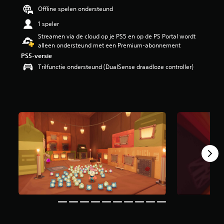
g
Offline spelen ondersteund
4
1 speler
.
7
Streamen via de cloud op je PS5 en op de PS Portal wordt
4
alleen ondersteund met een Premium-abonnement
/
PS5-versie
5
Trilfunctie ondersteund (DualSense draadloze controller)
s
t
e
r
r
e
n
u
i
t
3
,
6
K
b
e
o
o