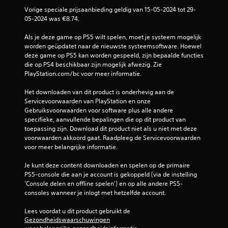
Vorige speciale prijsaanbieding geldig van 15-05-2024 tot 29-
t
05-2024 was €8.74.
3
Als je deze game op PS5 wilt spelen, moet je systeem mogelijk 
worden geüpdatet naar de nieuwste systeemsoftware. Hoewel 
6
deze game op PS5 kan worden gespeeld, zijn bepaalde functies 
die op PS4 beschikbaar zijn mogelijk afwezig. Zie 
2
PlayStation.com/bc voor meer informatie.
4
Het downloaden van dit product is onderhevig aan de 
Servicevoorwaarden van PlayStation en onze 
b
Gebruiksvoorwaarden voor software plus alle andere 
specifieke, aanvullende bepalingen die op dit product van 
e
toepassing zijn. Download dit product niet als u niet met deze 
voorwaarden akkoord gaat. Raadpleeg de Servicevoorwaarden 
o
voor meer belangrijke informatie.
o
Je kunt deze content downloaden en spelen op de primaire 
PS5-console die aan je account is gekoppeld (via de instelling 
r
'Console delen en offline spelen') en op alle andere PS5-
consoles wanneer je inlogt met hetzelfde account.
d
Lees voordat u dit product gebruikt de 
e
Gezondheidswaarschuwingen