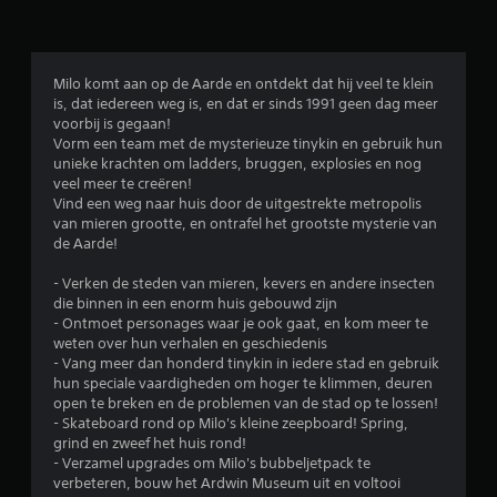
e
o
o
Milo komt aan op de Aarde en ontdekt dat hij veel te klein
is, dat iedereen weg is, en dat er sinds 1991 geen dag meer
r
voorbij is gegaan!
Vorm een team met de mysterieuze tinykin en gebruik hun
d
unieke krachten om ladders, bruggen, explosies en nog
veel meer te creëren!
e
Vind een weg naar huis door de uitgestrekte metropolis
van mieren grootte, en ontrafel het grootste mysterie van
l
de Aarde!
i
- Verken de steden van mieren, kevers en andere insecten
die binnen in een enorm huis gebouwd zijn
n
- Ontmoet personages waar je ook gaat, en kom meer te
weten over hun verhalen en geschiedenis
g
- Vang meer dan honderd tinykin in iedere stad en gebruik
hun speciale vaardigheden om hoger te klimmen, deuren
4
open te breken en de problemen van de stad op te lossen!
- Skateboard rond op Milo's kleine zeepboard! Spring,
.
grind en zweef het huis rond!
- Verzamel upgrades om Milo's bubbeljetpack te
verbeteren, bouw het Ardwin Museum uit en voltooi
7