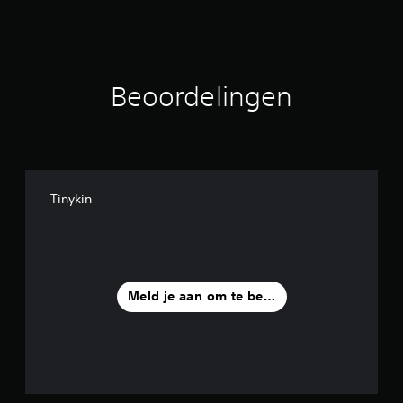
r
d
e
l
i
Beoordelingen
n
g
e
n
Tinykin
Meld je aan om te beoordelen