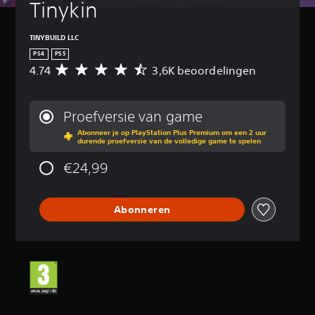
Tinykin
TINYBUILD LLC
PS4
PS5
4.74
3,6K beoordelingen
G
e
m
i
Proefversie van game
d
Abonneer je op PlayStation Plus Premium om een 2 uur
d
durende proefversie van de volledige game te spelen
e
l
€24,99
d
e
b
Abonneren
e
o
o
r
d
e
l
i
n