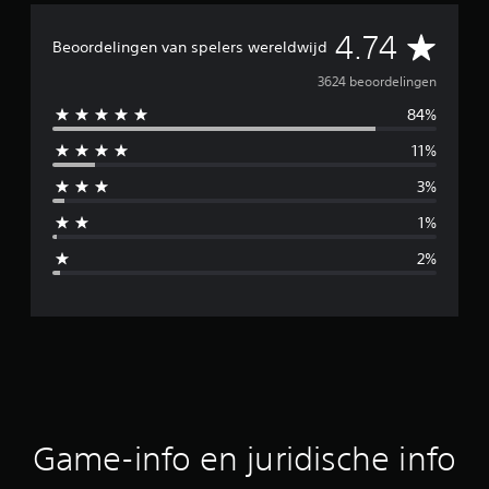
G
4.74
Beoordelingen van spelers wereldwijd
e
3624 beoordelingen
84%
m
11%
i
3%
d
1%
d
2%
e
l
d
e
b
Game-info en juridische info