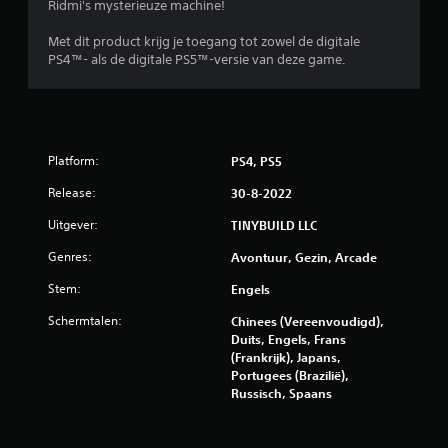
Ridmi's mysterieuze machine!
4
Met dit product krijg je toegang tot zowel de digitale
PS4™- als de digitale PS5™-versie van deze game.
/
5
s
Platform:
PS4, PS5
t
Release:
30-8-2022
e
Uitgever:
TINYBUILD LLC
r
Genres:
Avontuur, Gezin, Arcade
r
Stem:
Engels
Schermtalen:
e
Chinees (Vereenvoudigd),
Duits, Engels, Frans
(Frankrijk), Japans,
n
Portugees (Brazilië),
Russisch, Spaans
u
i