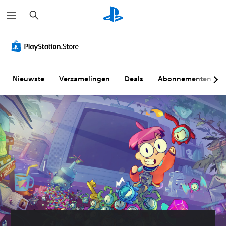
Z
o
e
k
e
n
Nieuwste
Verzamelingen
Deals
Abonnementen