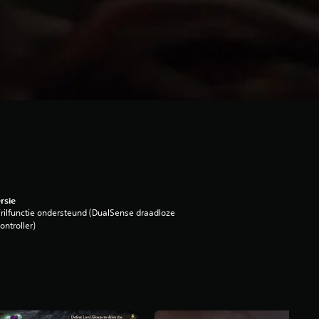
rsie
rilfunctie ondersteund (DualSense draadloze
ontroller)