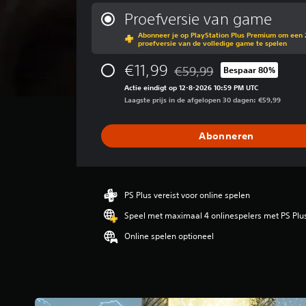
m
i
Proefversie van game
d
Abonneer je op PlayStation Plus Premium om een 
d
proefversie van de volledige game te spelen
e
l
€11,99
€59,99
Bespaar 80%
Korting ten opzichte van de o
d
Actie eindigt op 12-8-2026 10:59 PM UTC
e
Laagste prijs in de afgelopen 30 dagen: €59,99
b
e
o
Abonneren
o
r
d
e
l
PS Plus vereist voor online spelen
i
Speel met maximaal 4 onlinespelers met PS Plu
n
g
Online spelen optioneel
3
.
6
6
/