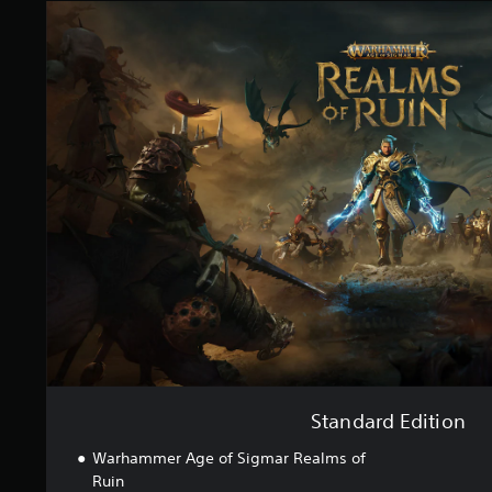
S
g
t
e
a
n
n
d
a
r
d
E
d
i
t
i
o
n
Standard Edition
Warhammer Age of Sigmar Realms of
Ruin