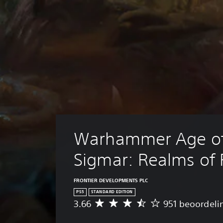
Warhammer Age of
Sigmar: Realms of 
FRONTIER DEVELOPMENTS PLC
PS5
STANDARD EDITION
3.66
951 beoordeli
G
e