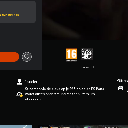
2 uur durende
orspronkelijke prijs van €59,99
Geweld
PS5-ve
1 speler
T
Streamen via de cloud op je PS5 en op de PS Portal
s
c
wordt alleen ondersteund met een Premium-
abonnement