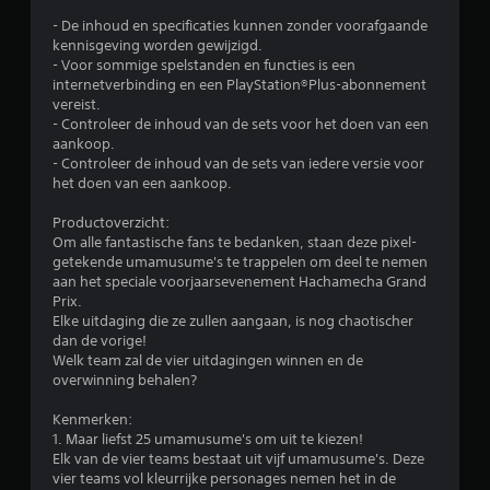
r
- De inhoud en specificaties kunnen zonder voorafgaande
d
kennisgeving worden gewijzigd.
- Voor sommige spelstanden en functies is een
e
internetverbinding en een PlayStation®Plus-abonnement
vereist.
l
- Controleer de inhoud van de sets voor het doen van een
aankoop.
i
- Controleer de inhoud van de sets van iedere versie voor
het doen van een aankoop.
n
Productoverzicht:
g
Om alle fantastische fans te bedanken, staan deze pixel-
getekende umamusume's te trappelen om deel te nemen
4
aan het speciale voorjaarsevenement Hachamecha Grand
Prix.
.
Elke uitdaging die ze zullen aangaan, is nog chaotischer
dan de vorige!
Welk team zal de vier uitdagingen winnen en de
5
overwinning behalen?
8
Kenmerken:
1. Maar liefst 25 umamusume's om uit te kiezen!
/
Elk van de vier teams bestaat uit vijf umamusume's. Deze
vier teams vol kleurrijke personages nemen het in de