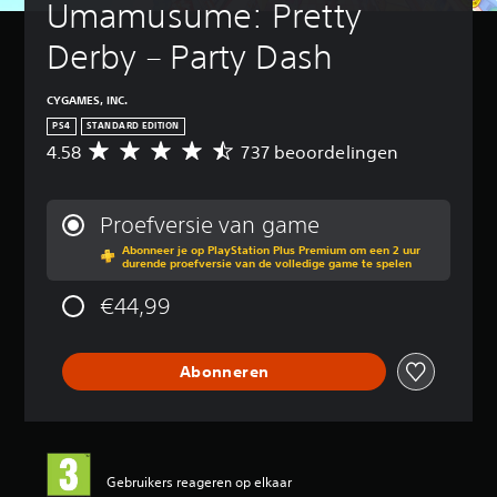
Umamusume: Pretty 
Derby – Party Dash
CYGAMES, INC.
PS4
STANDARD EDITION
4.58
737 beoordelingen
G
e
m
i
Proefversie van game
d
Abonneer je op PlayStation Plus Premium om een 2 uur
d
durende proefversie van de volledige game te spelen
e
l
€44,99
d
e
b
Abonneren
e
o
o
r
d
e
Gebruikers reageren op elkaar
l