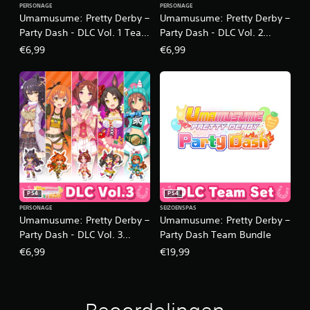
PERSONAGE
PERSONAGE
Umamusume: Pretty Derby –
Umamusume: Pretty Derby –
Party Dash - DLC Vol. 1 Team
Party Dash - DLC Vol. 2
＜Iris＞
Team ＜Geranium＞
€6,99
€6,99
PS4
PS4
PERSONAGE
SEIZOENSPAS
Umamusume: Pretty Derby –
Umamusume: Pretty Derby –
Party Dash - DLC Vol. 3
Party Dash Team Bundle
Team ＜Primrose＞
€6,99
€19,99