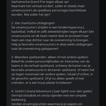
5
Hachamecha Grand Prix tegen elkaar op!
Naarmate het verhaal vordert, zullen er steeds meer
s
umamusume's als speelbare personages beschikbaar
worden. Wie zullen het zijn?
t
2. Vier chaotische uitdagingen!
e
De umamusume's strijden in een hindernisparcours,
basketbal, trefbal en zelfs eetwedstrijden tegen elkaar! Eén
r
umamusume uit elk team neemt deel en probeert haar
team een stap dichter naar de overwinning te brengen.
r
Help je favoriete umamusume's in deze wilde uitdagingen
naar de overwinning galopperen!
e
3. Meerdere spelstanden: alleen of met andere spelers!
n
Beleef de unieke persoonlijkheden en interacties van de
teams in de verhaal-spelstand, ontwerp de kamer van je
u
favoriete umamusume in de kamer-spelstand, of neem het
op tegen maximaal vier andere spelers, lokaal of online, in
i
de gevechts-spelstand. Of je nu alleen speelt of met
vrienden, er is een hoop plezier te beleven!
t
4. Golshi's Grand Adventure 2 (een tijdrit voor één speler)
7
Vermijd obstakels en versla vijanden met een simpele
bediening.
3
Verdien ervaringspunten waarmee je je wapens en