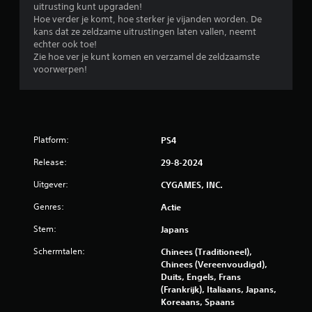
uitrusting kunt upgraden!
7
Hoe verder je komt, hoe sterker je vijanden worden. De
kans dat ze zeldzame uitrustingen laten vallen, neemt
b
echter ook toe!
Zie hoe ver je kunt komen en verzamel de zeldzaamste
voorwerpen!
e
o
o
Platform:
PS4
r
Release:
29-8-2024
d
Uitgever:
CYGAMES, INC.
e
Genres:
Actie
l
Stem:
Japans
i
Schermtalen:
Chinees (Traditioneel),
Chinees (Vereenvoudigd),
n
Duits, Engels, Frans
(Frankrijk), Italiaans, Japans,
g
Koreaans, Spaans