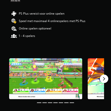
i
n
g
PS Plus vereist voor online spelen
4
Speel met maximaal 4 onlinespelers met PS Plus
.
5
Online spelen optioneel
8
/
1 - 4 spelers
5
s
t
e
r
r
e
n
u
i
t
7
3
7
b
e
o