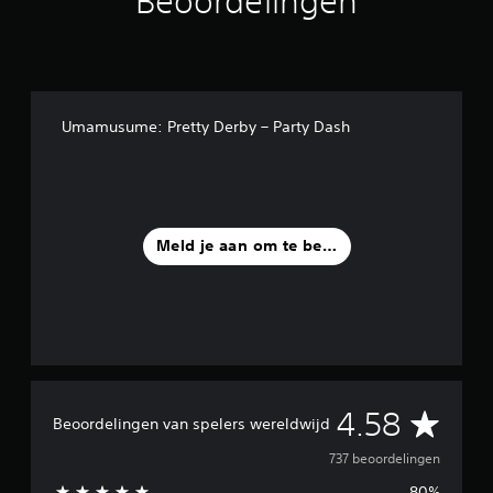
Beoordelingen
Umamusume: Pretty Derby – Party Dash
Meld je aan om te beoordelen
G
4.58
Beoordelingen van spelers wereldwijd
e
737 beoordelingen
80%