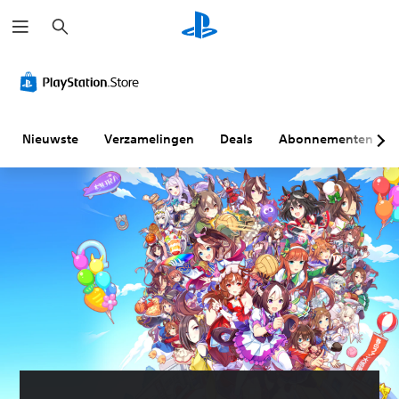
Z
o
e
k
e
n
Nieuwste
Verzamelingen
Deals
Abonnementen