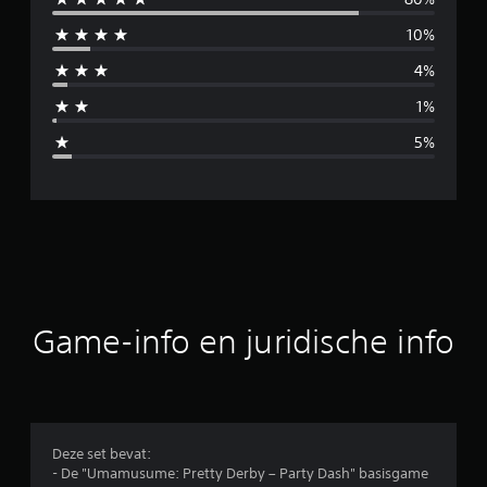
m
10%
i
4%
d
1%
d
5%
e
l
d
e
b
Game-info en juridische info
e
o
o
Deze set bevat:
- De "Umamusume: Pretty Derby – Party Dash" basisgame