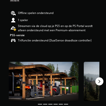
i
n
g
Offline spelen ondersteund
3
1 speler
.
4
Streamen via de cloud op je PS5 en op de PS Portal wordt
2
alleen ondersteund met een Premium-abonnement
/
PS5-versie
5
Trilfunctie ondersteund (DualSense draadloze controller)
s
t
e
r
r
e
n
u
i
t
3
,
5
K
b
e