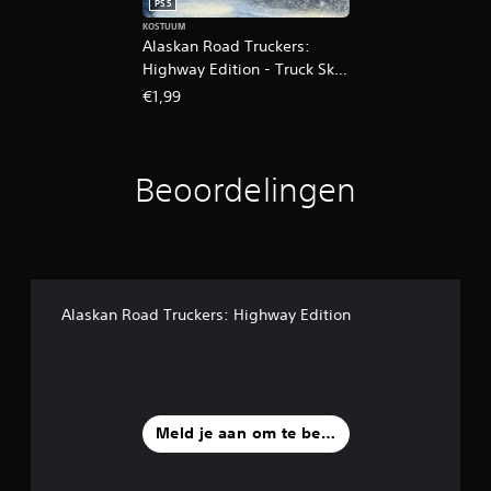
PS5
KOSTUUM
Alaskan Road Truckers:
Highway Edition - Truck Skin
Pack 1
€1,99
Beoordelingen
Alaskan Road Truckers: Highway Edition
Meld je aan om te beoordelen