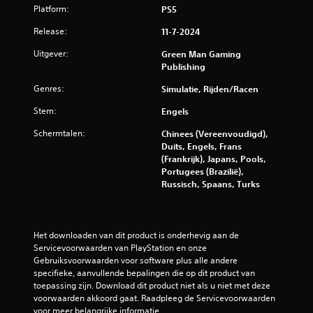
Platform:
u
PS5
Release:
11-7-2024
i
Uitgever:
Green Man Gaming
t
Publishing
3
Genres:
Simulatie, Rijden/racen
Stem:
Engels
5
Schermtalen:
Chinees (Vereenvoudigd),
0
Duits, Engels, Frans
(Frankrijk), Japans, Pools,
5
Portugees (Brazilië),
Russisch, Spaans, Turks
b
e
Het downloaden van dit product is onderhevig aan de 
o
Servicevoorwaarden van PlayStation en onze 
Gebruiksvoorwaarden voor software plus alle andere 
o
specifieke, aanvullende bepalingen die op dit product van 
toepassing zijn. Download dit product niet als u niet met deze 
r
voorwaarden akkoord gaat. Raadpleeg de Servicevoorwaarden 
voor meer belangrijke informatie.