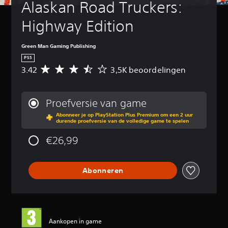
Alaskan Road Truckers: 
Highway Edition
Green Man Gaming Publishing
PS5
3.42
3,5K beoordelingen
G
e
m
i
Proefversie van game
d
Abonneer je op PlayStation Plus Premium om een 2 uur
d
durende proefversie van de volledige game te spelen
e
l
€26,99
d
e
b
Abonneren
e
o
o
r
d
e
Aankopen in game
l