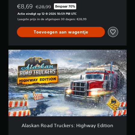
r
€8,69
€28,99
Bespaar 70%
Korting ten opzichte van de oorspronkelijke prijs 
s
Actie eindigt op 12-8-2026 10:59 PM UTC
:
Laagste prijs in de afgelopen 30 dagen: €28,99
H
i
g
Toevoegen aan wagentje
h
w
a
A
y
l
E
a
d
s
i
k
t
a
i
n
o
R
n
o
-
a
C
d
o
T
s
r
m
u
e
Alaskan Road Truckers: Highway Edition
c
t
k
i