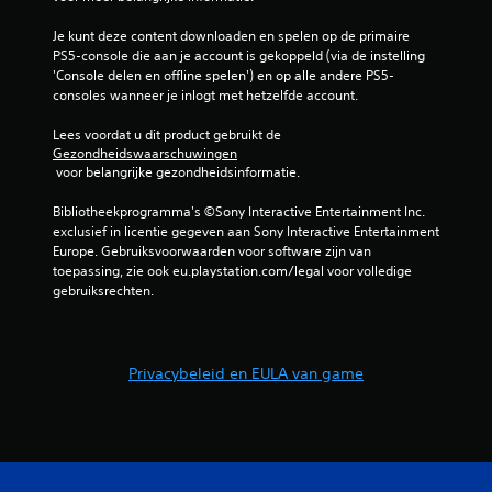
d
Je kunt deze content downloaden en spelen op de primaire 
e
PS5-console die aan je account is gekoppeld (via de instelling 
'Console delen en offline spelen') en op alle andere PS5-
l
consoles wanneer je inlogt met hetzelfde account.
i
Lees voordat u dit product gebruikt de 
Gezondheidswaarschuwingen
 voor belangrijke gezondheidsinformatie.
n
Bibliotheekprogramma's ©Sony Interactive Entertainment Inc. 
g
exclusief in licentie gegeven aan Sony Interactive Entertainment 
Europe. Gebruiksvoorwaarden voor software zijn van 
e
toepassing, zie ook eu.playstation.com/legal voor volledige 
gebruiksrechten.
n
Privacybeleid en EULA van game