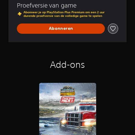
e
Proefversie van game
c
r
B
Abonneer je op PlayStation Plus Premium om een 2 uur
s
u
durende proefversie van de volledige game te spelen
:
n
H
d
Abonneren
i
l
g
e
h
w
a
y
Add-ons
E
d
i
t
i
o
n