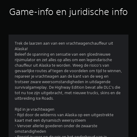
b
Game-info en juridische info
e
o
o
Trek de laarzen aan van een vrachtwagenchauffeur uit
Alaska!
r
Beleef de spanning en sensatie van een gloednieuwe
rijsimulator en zet alles op alles om een legendarische
d
chauffeur uit Alaska te worden. Weeg de risico's van
gevaarlijke routes af tegen de voordelen om tijd te winnen,
e
repareer je vrachtwagen aan de kant van de weg en
trotseer zware weersomstandigheden in uitdagende
l
survivalgameplay. De Highway Edition bevat alle DLC's die
tot nu toe zijn uitgebracht, met nieuwe trucks, skins en de
i
uitbreiding Ice Roads.
n
Rijd in je vrachtwagen
- Rijd door de wildernis van Alaska op een uitgestrekte
g
kaart met een dynamisch weersysteem
- Vervoer allerlei goederen onder de zwaarste
3
omstandigheden
- Bereid je voor op de reis en het onderhoud van je