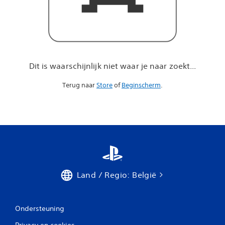
a
r
j
e
n
a
a
Dit is waarschijnlijk niet waar je naar zoekt...
r
z
Terug naar
Store
of
Beginscherm
.
o
e
k
t
.
.
.
Land / Regio: België
Ondersteuning
Privacy en cookies