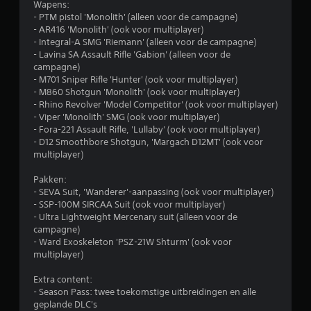
Wapens:
5
- PTM pistol 'Monolith' (alleen voor de campagne)
- AR416 'Monolith' (ook voor multiplayer)
s
- Integral-A SMG 'Riemann' (alleen voor de campagne)
- Lavina SA Assault Rifle 'Gabion' (alleen voor de
t
campagne)
- M701 Sniper Rifle 'Hunter' (ook voor multiplayer)
e
- M860 Shotgun 'Monolith' (ook voor multiplayer)
- Rhino Revolver 'Model Competitor' (ook voor multiplayer)
r
- Viper 'Monolith' SMG (ook voor multiplayer)
- Fora-221 Assault Rifle, 'Lullaby' (ook voor multiplayer)
r
- D12 Smoothbore Shotgun, 'Margach D12MT' (ook voor
multiplayer)
e
Pakken:
n
- SEVA Suit, 'Wanderer'-aanpassing (ook voor multiplayer)
- SSP-100M SIRCAA Suit (ook voor multiplayer)
u
- Ultra Lightweight Mercenary suit (alleen voor de
campagne)
i
- Ward Exoskeleton 'PSZ-21W Shturm' (ook voor
multiplayer)
t
Extra content:
1
- Season Pass: twee toekomstige uitbreidingen en alle
geplande DLC's