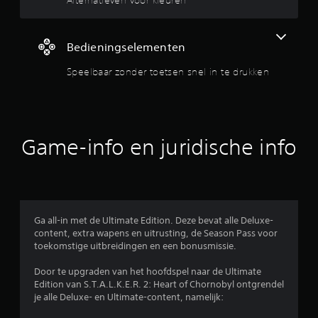
i
r
r
m
u
i
i
d
e
Bedieningselementen
t
t
e
e
h
Speelbaar zonder toetsen snel in te drukken
l
o
k
l
e
a
f
a
i
t
r
i
t
Game-info en juridische info
n
n
e
t
h
e
g
o
d
u
r
4
d
u
e
k
Ga all-in met de Ultimate Edition. Deze bevat alle Deluxe-
.
n
k
content, extra wapens en uitrusting, de Season Pass voor
.
e
toekomstige uitbreidingen en een bonusmissie.
7
n
.
Door te upgraden van het hoofdspel naar de Ultimate
5
Edition van S.T.A.L.K.E.R. 2: Heart of Chornobyl ontgrendel
je alle Deluxe- en Ultimate-content, namelijk:
/