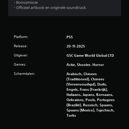
2
- Bonusmissie
- Officieel artbook en originele soundtrack.
0
b
e
Platform:
PS5
o
Release:
20-11-2025
Uitgever:
o
GSC Game World Global LTD
Genres:
Actie, Shooter, Horror
r
Schermtalen:
Arabisch, Chinees
d
(Traditioneel), Chinees
(Vereenvoudigd), Duits,
e
Engels, Frans (Frankrijk),
Italiaans, Japans, Koreaans,
l
Oekraïens, Pools, Portugees
(Brazilië), Russisch, Spaans,
i
Spaans (Mexico), Tsjechisch,
Turks
n