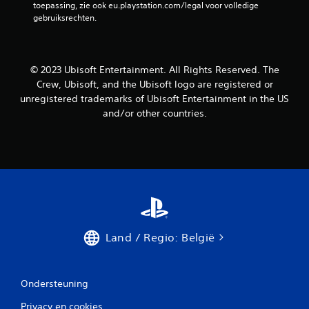
i
toepassing, zie ook eu.playstation.com/legal voor volledige 
k
t
c
gebruiksrechten.
i
i
k
j
t
d
k
e
i
e
l
e
© 2023 Ubisoft Entertainment. All Rights Reserved. The
n
i
s
Crew, Ubisoft, and the Ubisoft logo are registered or
.
n
O
unregistered trademarks of Ubisoft Entertainment in the US
d
n
and/or other countries.
e
I
d
g
n
e
a
s
r
m
t
t
e
i
r
w
t
u
o
e
c
r
l
t
d
s
i
t
w
Land / Regio: België
g
e
o
e
s
r
b
b
d
r
e
Ondersteuning
e
u
n
k
i
Privacy en cookies
w