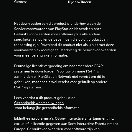
e
Genres:
Rijden/racen
t
l
l
n
i
r
s
e
d
o
z
m
g
a
l
i
e
a
l
Het downloaden van dit product is onderhevig aan de 
e
n
e
n
e
Servicevoorwaarden van PlayStation Network en onze 
n
t
p
r
Gebruiksvoorwaarden voor software plus alle andere 
.
e
n
a
g
specifieke, aanvullende bepalingen die op dit product van 
n
s
e
toepassing zijn. Download dit product niet als u niet met deze 
v
D
s
c
voorwaarden akkoord gaat. Raadpleeg de Servicevoorwaarden 
a
u
e
o
voor meer belangrijke informatie.
n
n
i
m
d
v
m
Eenmalige licentievergoeding om naar meerdere PS4™-
d
e
o
u
systemen te downloaden. Voor uw primaire PS4™ is 
e
g
o
n
aanmelden bij PlayStation Network niet vereist om dit te 
l
a
r
i
gebruiken, maar het is wel vereist voor gebruik op andere 
m
i
e
c
PS4™-systemen.
e
j
l
e
a
k
k
e
Lees voordat u dit product gebruikt de 
l
e
e
Gezondheidswaarschuwingen
r
t
o
j
 voor belangrijke gezondheidsinformatie.
d
i
o
n
.
j
y
Bibliotheekprogramma's ©Sony Interactive Entertainment Inc. 
d
d
s
exclusief in licentie gegeven aan Sony Interactive Entertainment 
e
b
t
Europe. Gebruiksvoorwaarden voor software zijn van 
r
e