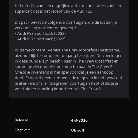
n
e
l
i
Het uiterlijk van een dagelijkse auto, de prestaties van een
1
t
e
i
j
supercar: dat is het recept van de Audi RS.
a
l
j
k
9
l
o
n
Dit pack bevat de volgende voertuigen, die direct aan je
e
e
f
e
verzameling worden toegevoegd:
6
e
n
d
n
- Audi RS3 Sportback (2022)
n
o
p
J
- Audi RS7 Sportback (2022)
v
b
o
e
e
e
r
r
k
In-game content. Vereist The Crew Motorfest (basisgame,
r
e
t
s
u
afzonderlijk te koop) om toegang te krijgen. De voertuigen
t
r
o
n
in deze bundel zijn beschikbaar in The Crew Motorfest en
i
i
o
n
t
sommige zijn mogelijk ook beschikbaar in The Crew 2.
c
l
a
d
Check je inventaris in het spel voordat je een aankoop
a
l
o
g
e
doet. Er wordt geen compensatie gegeven in het geval dat
l
i
e
b
je al enkele of alle inbegrepen voertuigen hebt of als je je
e
n
s
r
e
voertuigverzameling importeert uit The Crew 2.
g
g
o
d
e
v
n
d
i
v
a
d
e
o
n
e
e
n
e
d
r
i
l
e
t
l
n
Release:
4-3-2026
i
c
i
g
g
o
t
Uitgever:
Ubisoft
s
i
h
n
e
e