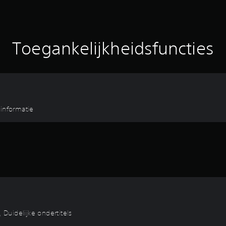
Toegankelijkheidsfuncties
-informatie
 Duidelijke ondertitels