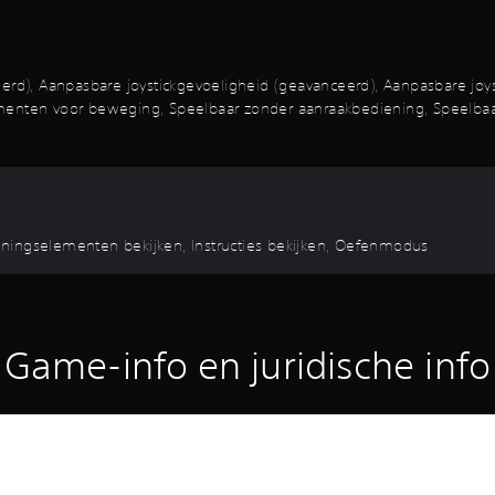
d), Aanpasbare joystickgevoeligheid (geavanceerd), Aanpasbare joys
enten voor beweging, Speelbaar zonder aanraakbediening, Speelbaar z
eningselementen bekijken, Instructies bekijken, Oefenmodus
Game-info en juridische info
0.000 + 10.000 bonus).