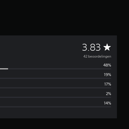
G
3.83
e
42 beoordelingen
48%
m
19%
i
17%
d
2%
14%
d
e