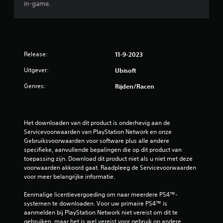
e
t
in-game.
l
l
d
i
r
s
e
d
o
z
m
e
a
l
i
e
a
l
e
n
l
n
e
n
t
Release:
11-9-2023
p
r
.
e
i
a
g
n
Uitgever:
Ubisoft
s
e
v
n
D
s
c
Genres:
Rijden/racen
a
u
e
o
n
g
n
i
m
d
v
m
d
e
e
o
u
e
Het downloaden van dit product is onderhevig aan de 
g
o
n
l
Servicevoorwaarden van PlayStation Network en onze 
a
n
r
i
Gebruiksvoorwaarden voor software plus alle andere 
m
i
e
c
specifieke, aanvullende bepalingen die op dit product van 
e
j
l
e
toepassing zijn. Download dit product niet als u niet met deze 
a
k
k
e
voorwaarden akkoord gaat. Raadpleeg de Servicevoorwaarden 
l
e
e
r
voor meer belangrijke informatie.
t
o
j
d
i
o
n
.
Eenmalige licentievergoeding om naar meerdere PS4™-
j
y
d
systemen te downloaden. Voor uw primaire PS4™ is 
d
s
e
aanmelden bij PlayStation Network niet vereist om dit te 
b
t
r
gebruiken, maar het is wel vereist voor gebruik op andere 
e