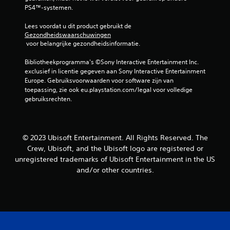
i
PS4™-systemen.
k
t
c
i
i
k
Lees voordat u dit product gebruikt de 
j
t
d
Gezondheidswaarschuwingen
k
e
i
 voor belangrijke gezondheidsinformatie.
e
l
e
n
i
s
Bibliotheekprogramma's ©Sony Interactive Entertainment Inc. 
.
n
exclusief in licentie gegeven aan Sony Interactive Entertainment 
O
d
Europe. Gebruiksvoorwaarden voor software zijn van 
n
e
I
toepassing, zie ook eu.playstation.com/legal voor volledige 
d
g
n
gebruiksrechten.
e
a
s
r
m
t
t
e
i
r
w
t
© 2023 Ubisoft Entertainment. All Rights Reserved. The
u
o
e
Crew, Ubisoft, and the Ubisoft logo are registered or
c
r
l
unregistered trademarks of Ubisoft Entertainment in the US
t
d
s
i
and/or other countries.
t
w
g
e
o
e
s
r
b
b
d
r
e
e
u
n
k
i
w