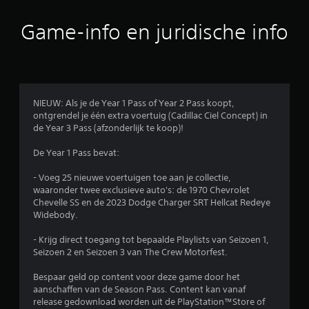
n
e
l
i
u
t
e
i
j
Game-info en juridische info
a
l
j
k
i
l
o
n
e
e
f
e
t
e
n
d
n
n
o
p
J
2
v
o
e
e
e
r
NIEUW: Als je de Year 1 Pass of Year 2 Pass koopt,
r
k
r
1
t
ontgrendel je één extra voertuig (Cadillac Ciel Concept) in
s
u
t
r
de Year 3 Pass (afzonderlijk te koop)!
o
n
i
7
i
n
t
c
l
De Year 1 Pass bevat:
a
d
a
l
7
g
e
l
i
- Voeg 25 nieuwe voertuigen toe aan je collectie,
e
b
e
n
waaronder twee exclusieve auto's: de 1970 Chevrolet
b
s
e
g
g
Chevelle SS en de 2023 Dodge Charger SRT Hellcat Redeye
o
d
e
v
Widebody.
n
e
i
v
a
d
e
o
n
- Krijg direct toegang tot bepaalde Playlists van Seizoen 1,
e
o
n
e
d
Seizoen 2 en Seizoen 3 van The Crew Motorfest.
r
i
l
e
t
o
n
i
c
Bespaar geld op content voor deze game door het
i
g
g
o
aanschaffen van de Season Pass. Content kan vanaf
t
r
s
h
n
release gedownload worden uit de PlayStation™Store of
e
e