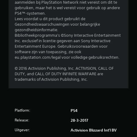
/
aanmelden bij PlayStation Network niet vereist om dit te
gebruiken, maar het is wel vereist voor gebruik op andere
5
PS4™-systemen.
Lees voordat u dit product gebruikt de
s
Gezondheidswaarschuwingen voor belangrijke
gezondheidsinformatie.
t
Bibliotheekprogramma's ©Sony Interactive Entertainment
Inc. exclusief in licentie gegeven aan Sony Interactive
e
Entertainment Europe. Gebruiksvoorwaarden voor
software zijn van toepassing, zie ook
r
eu.playstation.com/legal voor volledige gebruiksrechten.
r
© 2016 Activision Publishing, Inc. ACTIVISION, CALL OF
DUTY, and CALL OF DUTY INFINITE WARFARE are
e
trademarks of Activision Publishing, Inc.
n
u
Platform:
PS4
i
Release:
28-3-2017
t
Uitgever:
Activision Blizzard Int'l BV
9