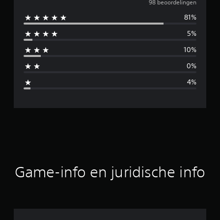
e
98 beoordelingen
81%
m
5%
i
10%
d
0%
d
4%
e
l
d
e
b
Game-info en juridische info
e
o