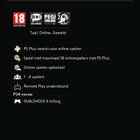
e
b
e
o
o
Taal, Online, Geweld
r
d
e
PS Plus vereist voor online spelen
l
i
Speel met maximaal 18 onlinespelers met PS Plus
n
g
Online spelen optioneel
4
1 - 4 spelers
.
5
Remote Play ondersteund
8
PS4-versie
/
5
DUALSHOCK 4-trilling
s
t
e
r
r
e
n