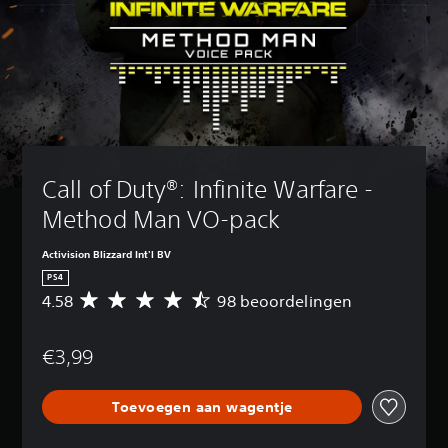
Call of Duty®: Infinite Warfare - 
Method Man VO-pack
Activision Blizzard Int'l BV
PS4
4.58
98 beoordelingen
G
e
m
€3,99
i
d
d
Toevoegen aan wagentje
e
l
d