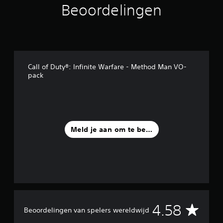
Beoordelingen
u
i
t
9
8
b
e
Call of Duty®: Infinite Warfare - Method Man VO-
o
pack
o
r
d
e
l
i
Meld je aan om te beoordelen
n
g
e
n
G
4.58
Beoordelingen van spelers wereldwijd