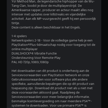
o
Yo! Method Man, de legendarische hiphopper van de Wu-
Tang Clan, loodst je door de multiplayerstrijd. De
r
Amerikaanse rapper, producer en acteur maakt alles nog
intenser met updates over killstreaks en vijandelijke
d
activiteit. Aan elk MP-vuurgevecht geeft hij een persoonlijk
tintje.
e
Deze content is alleen beschikbaar in het Engels.
l
1-4 spelers
Netwerkspelers 2-18 - Voor de volledige game heb je een
i
PlayStation®Plus-lidmaatschap nodig voor toegang tot de
online multiplayer
n
DUALSHOCK®4 Vibratie Functie
Ondersteuning Voor Remote-Play
g
PAL HD 720p,1080i,1080p
4
Het downloaden van dit product is onderhevig aan de
Servicevoorwaarden van PlayStation Network en onze
.
Gebruiksvoorwaarden voor software plus alle andere
specifieke, aanvullende bepalingen die op dit product van
toepassing zijn. Download dit product niet als u niet met
5
deze voorwaarden akkoord gaat. Raadpleeg de
Servicevoorwaarden voor meer belangrijke informatie.
8
Eenmalige licentievergoeding om naar meerdere PS4™-
systemen te downloaden. Voor uw primaire PS4™ is