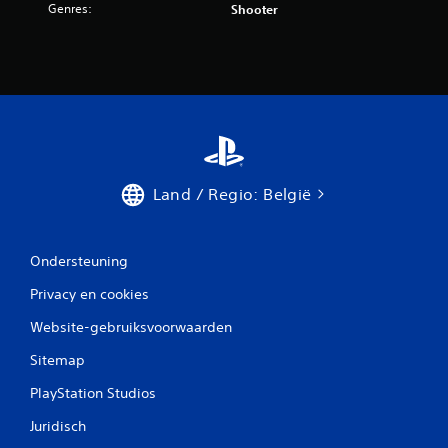
Genres:
Shooter
8
b
e
o
o
Land / Regio: België
r
d
Ondersteuning
e
Privacy en cookies
l
Website-gebruiksvoorwaarden
i
Sitemap
PlayStation Studios
n
Juridisch
g