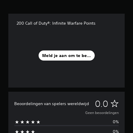
200 Call of Duty®: Infinite Warfare Points
Meld je aan om te beoordelen
G
0.0
Beoordelingen van spelers wereldwijd
e
Geen beoordelingen
0%
e
0%