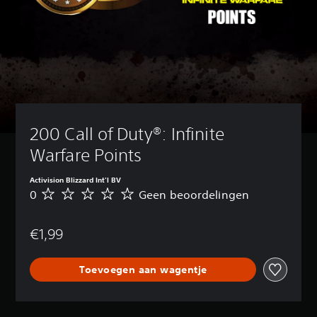
200 Call of Duty®: Infinite 
Warfare Points
Activision Blizzard Int'l BV
0
Geen beoordelingen
G
e
e
€1,99
n
b
e
Toevoegen aan wagentje
o
o
r
d