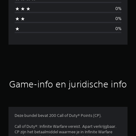
n
0%
b
0%
e
0%
o
o
r
d
e
Game-info en juridische info
l
i
n
Deze bundel bevat 200 Call of Duty® Points (CP).
g
Call of Duty®: Infinite Warfare vereist. Apart verkrijgbaar.
CP zijn het betaalmiddel waarmee je in Infinite Warfare