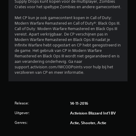
e
Supply Drops kunt kopen voor de multiplayer, Zombies
Crates voor het speltype Zombies en andere gamecontent.
n
Met CP kun je ook gamecontent kopen in Call of Duty:
Modern Warfare Remastered en Call of Duty®: Black Ops III.
Call of Duty: Modern Warfare Remastered en Black Ops III
vereist. Apart verkrijgbaar. De CP verschijnen pas in
Modern Warfare Remastered en Black Ops III nadat je
Infinite Warfare hebt opgestart en CP hebt geregistreerd in
de game. Het gebruik van CP in Modern Warfare
Remastered en Black Ops III wordt niet gegarandeerd en is
aan verandering onderhevig. Ga naar
support.activision.com/IWCODPoints voor hulp bij het
verzilveren van CP en meer informatie.
Release:
14-11-2016
Uitgever:
Activision Blizzard Int'l BV
Genres:
Actie, Shooter, Actie