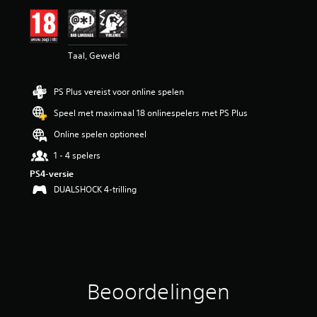
e
l
i
n
Taal, Geweld
g
e
n
PS Plus vereist voor online spelen
Speel met maximaal 18 onlinespelers met PS Plus
Online spelen optioneel
1 - 4 spelers
PS4-versie
DUALSHOCK 4-trilling
Beoordelingen