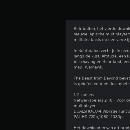
Retribution, het vierde downl
nieuwe, epische multiplayer
militaire basis op een verre i
In Retribution vecht je in n
langs de kust, Altitude, een
beschaving en Heartland, een
map, Warhawk.
The Beast from Beyond bevat
is geïnfecteerd en dus moete
1-2 spelers
Netwerkspelers 2-18 - Voor d
multiplayer
DUALSHOCK®4 Vibratie Funct
PAL HD 720p,1080i,1080p
Het downloaden van dit prod