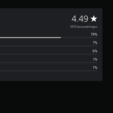
G
4.49
e
1679 beoordelingen
79%
m
7%
i
6%
d
1%
7%
d
e
l
d