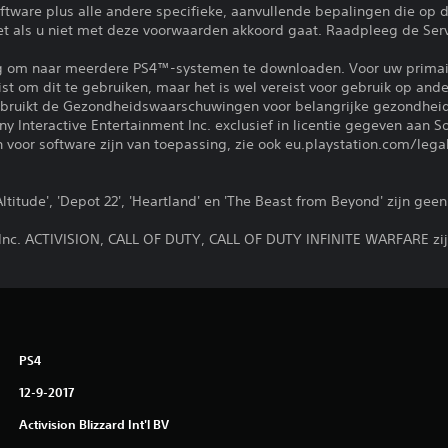
tware plus alle andere specifieke, aanvullende bepalingen die op d
iet als u niet met deze voorwaarden akkoord gaat. Raadpleeg de Se
ng om naar meerdere PS4™-systemen te downloaden. Voor uw primai
eist om dit te gebruiken, maar het is wel vereist voor gebruik op a
gebruikt de Gezondheidswaarschuwingen voor belangrijke gezondheid
 Interactive Entertainment Inc. exclusief in licentie gegeven aan S
voor software zijn van toepassing, zie ook eu.playstation.com/legal
Altitude', 'Depot 22', 'Heartland' en 'The Beast from Beyond' zijn ge
g, Inc. ACTIVISION, CALL OF DUTY, CALL OF DUTY INFINITE WARFARE z
PS4
12-9-2017
Activision Blizzard Int'l BV