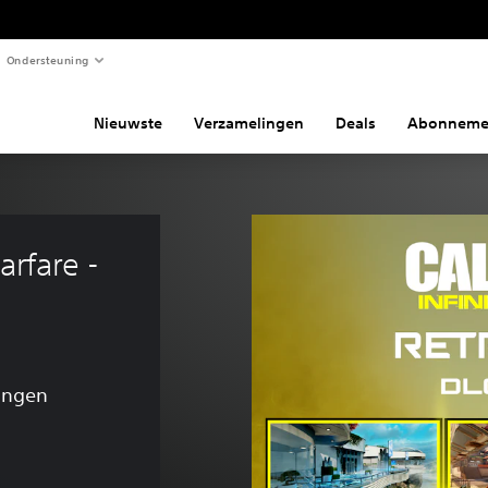
Ondersteuning
Nieuwste
Verzamelingen
Deals
Abonneme
arfare - 
ingen