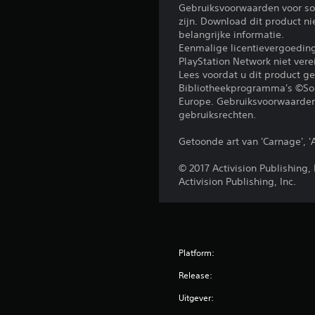
Gebruiksvoorwaarden voor sof
zijn. Download dit product n
belangrijke informatie.
Eenmalige licentievergoedi
PlayStation Network niet ver
Lees voordat u dit product 
Bibliotheekprogramma's ©Sony
Europe. Gebruiksvoorwaarden 
gebruiksrechten.
Getoonde art van 'Carnage', '
© 2017 Activision Publishin
Activision Publishing, Inc.
Platform:
Release:
Uitgever: