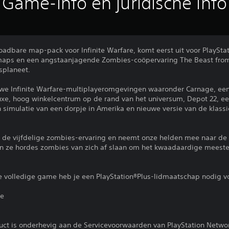
Game-info en juridische info
oadbare map-pack voor Infinite Warfare, komt eerst uit voor PlayStat
maps en een angstaanjagende Zombies-coöpervaring The Beast fro
jsplaneet.
ieuwe Infinite Warfare-multiplayeromgevingen waaronder Carnage, een
 luxe, hoog winkelcentrum op de rand van het universum, Depot 22, e
 simulatie van een dorpje in Amerika en nieuwe versie van de klassi
 de vijfdelige zombies-ervaring en neemt onze helden mee naar de
n ze hordes zombies van zich af slaan om het kwaadaardige meester
e volledige game heb je een PlayStation®Plus-lidmaatschap nodig vo
ie
uct is onderhevig aan de Servicevoorwaarden van PlayStation Netwo