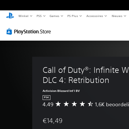
Winkel
PS5
Games
PS Plus
Accessoires
Nieuws
Call of Duty®: Infinite W
DLC 4: Retribution
Activision Blizzard Int'l BV
PS4
4.49
1,6K beoordel
G
e
m
€14,49
i
d