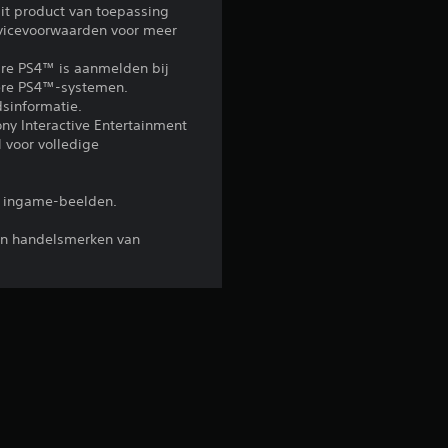
g
it product van toepassing
rvicevoorwaarden voor meer
4
re PS4™ is aanmelden bij
ndere PS4™-systemen.
.
sinformatie.
ony Interactive Entertainment
4
 voor volledige
9
en ingame-beelden.
/
ijn handelsmerken van
5
s
t
e
r