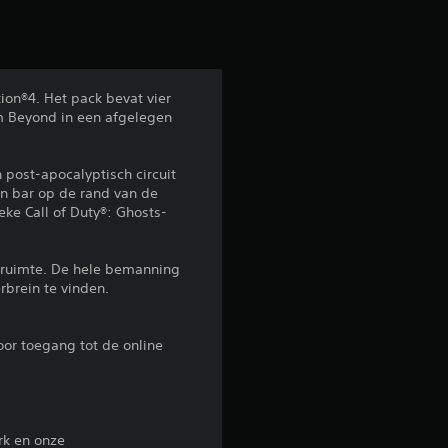
e
b
e
ion®4. Het pack bevat vier
m Beyond in een afgelegen
o
o
 post-apocalyptisch circuit
en bar op de rand van de
r
eke Call of Duty®: Ghosts-
d
 ruimte. De hele bemanning
e
brein te vinden.
l
or toegang tot de online
i
n
rk en onze